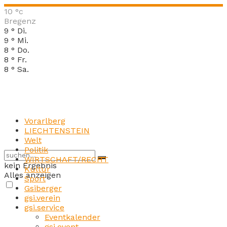
10
°c
Bregenz
9
°
Di.
9
°
Mi.
8
°
Do.
8
°
Fr.
8
°
Sa.
Vorarlberg
LIECHTENSTEIN
Welt
Politik
WIRTSCHAFT/RECHT
kein Ergebnis
Kultur
Alles anzeigen
Sport
Gsiberger
gsi.verein
gsi.service
Eventkalender
gsi.event