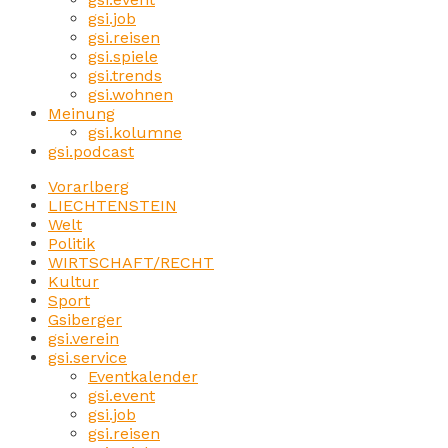
gsi.job
gsi.reisen
gsi.spiele
gsi.trends
gsi.wohnen
Meinung
gsi.kolumne
gsi.podcast
Vorarlberg
LIECHTENSTEIN
Welt
Politik
WIRTSCHAFT/RECHT
Kultur
Sport
Gsiberger
gsi.verein
gsi.service
Eventkalender
gsi.event
gsi.job
gsi.reisen