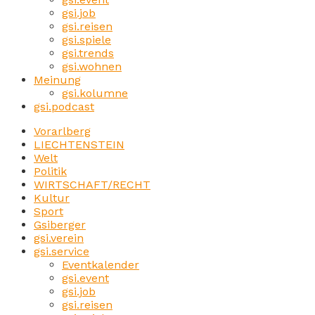
gsi.job
gsi.reisen
gsi.spiele
gsi.trends
gsi.wohnen
Meinung
gsi.kolumne
gsi.podcast
Vorarlberg
LIECHTENSTEIN
Welt
Politik
WIRTSCHAFT/RECHT
Kultur
Sport
Gsiberger
gsi.verein
gsi.service
Eventkalender
gsi.event
gsi.job
gsi.reisen