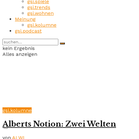
gsi.spiele
gsi.trends
gsi.wohnen
Meinung
gsi.kolumne
gsi.podcast
kein Ergebnis
Alles anzeigen
gsi.kolumne
Alberts Notion: Zwei Welten
von
ALWI