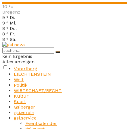
10
°c
Bregenz
9
°
Di.
9
°
Mi.
8
°
Do.
8
°
Fr.
8
°
Sa.
kein Ergebnis
Alles anzeigen
Vorarlberg
LIECHTENSTEIN
Welt
Politik
WIRTSCHAFT/RECHT
Kultur
Sport
Gsiberger
gsi.verein
gsi.service
Eventkalender
gsi.event