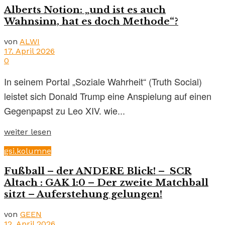
Alberts Notion: „und ist es auch
Wahnsinn, hat es doch Methode“?
von
ALWI
17. April 2026
0
In seinem Portal „Soziale Wahrheit“ (Truth Social)
leistet sich Donald Trump eine Anspielung auf einen
Gegenpapst zu Leo XIV. wie...
weiter lesen
gsi.kolumne
Fußball – der ANDERE Blick! – SCR
Altach : GAK 1:0 – Der zweite Matchball
sitzt – Auferstehung gelungen!
von
GEEN
12. April 2026