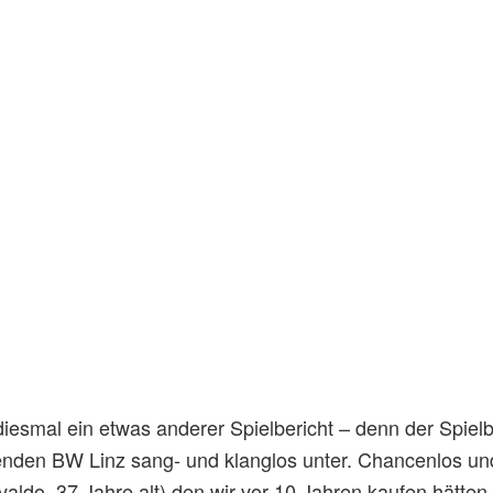
diesmal ein etwas anderer Spielbericht – denn der Spielbe
enden BW Linz sang- und klanglos unter. Chancenlos und 
valdo, 37 Jahre alt) den wir vor 10 Jahren kaufen hätt