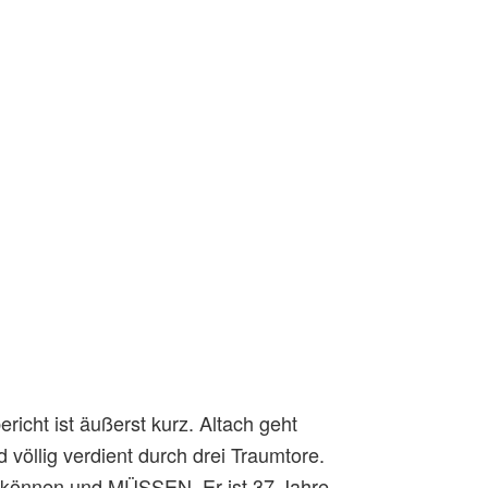
richt ist äußerst kurz. Altach geht
völlig verdient durch drei Traumtore.
en können und MÜSSEN. Er ist 37 Jahre