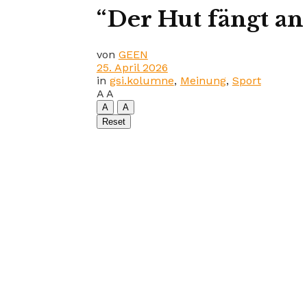
“Der Hut fängt an
von
GEEN
25. April 2026
in
gsi.kolumne
,
Meinung
,
Sport
A
A
A
A
Reset