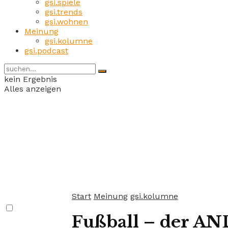
gsi.spiele
gsi.trends
gsi.wohnen
Meinung
gsi.kolumne
gsi.podcast
kein Ergebnis
Alles anzeigen
Start
Meinung
gsi.kolumne
Fußball – der AN