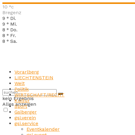
10
°c
Bregenz
9
°
Di.
9
°
Mi.
8
°
Do.
8
°
Fr.
8
°
Sa.
Vorarlberg
LIECHTENSTEIN
Welt
Politik
WIRTSCHAFT/RECHT
kein Ergebnis
Kultur
Alles anzeigen
Sport
Gsiberger
gsi.verein
gsi.service
Eventkalender
gsi.event