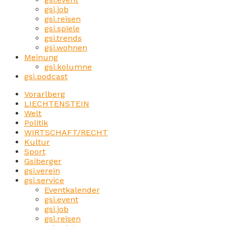
gsi.job
gsi.reisen
gsi.spiele
gsi.trends
gsi.wohnen
Meinung
gsi.kolumne
gsi.podcast
Vorarlberg
LIECHTENSTEIN
Welt
Politik
WIRTSCHAFT/RECHT
Kultur
Sport
Gsiberger
gsi.verein
gsi.service
Eventkalender
gsi.event
gsi.job
gsi.reisen