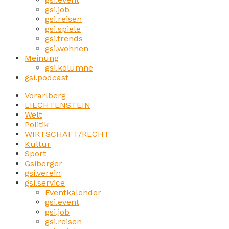
gsi.job
gsi.reisen
gsi.spiele
gsi.trends
gsi.wohnen
Meinung
gsi.kolumne
gsi.podcast
Vorarlberg
LIECHTENSTEIN
Welt
Politik
WIRTSCHAFT/RECHT
Kultur
Sport
Gsiberger
gsi.verein
gsi.service
Eventkalender
gsi.event
gsi.job
gsi.reisen