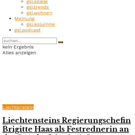
gsi.spiele
gsi.trends
gsi.wohnen
Meinung
gsi.kolumne
gsi.podcast
kein Ergebnis
Alles anzeigen
Liechtenstein
Liechtensteins Regierungschefin
Brigitte Haas als Festrednerin an