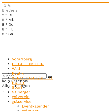
10
°c
Bregenz
9
°
Di.
9
°
Mi.
8
°
Do.
8
°
Fr.
8
°
Sa.
Vorarlberg
LIECHTENSTEIN
Welt
Politik
WIRTSCHAFT/RECHT
kein Ergebnis
Kultur
Alles anzeigen
Sport
Gsiberger
gsi.verein
gsi.service
Eventkalender
gsi.event