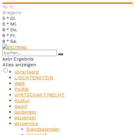
10
°c
Bregenz
9
°
Di.
9
°
Mi.
8
°
Do.
8
°
Fr.
8
°
Sa.
kein Ergebnis
Alles anzeigen
Vorarlberg
LIECHTENSTEIN
Welt
Politik
WIRTSCHAFT/RECHT
Kultur
Sport
Gsiberger
gsi.verein
gsi.service
Eventkalender
gsi.event