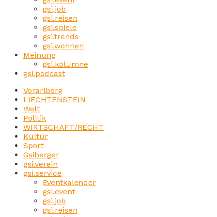
gsi.job
gsi.reisen
gsi.spiele
gsi.trends
gsi.wohnen
Meinung
gsi.kolumne
gsi.podcast
Vorarlberg
LIECHTENSTEIN
Welt
Politik
WIRTSCHAFT/RECHT
Kultur
Sport
Gsiberger
gsi.verein
gsi.service
Eventkalender
gsi.event
gsi.job
gsi.reisen