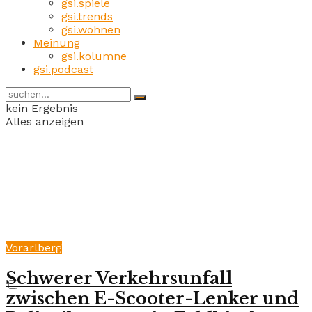
gsi.spiele
gsi.trends
gsi.wohnen
Meinung
gsi.kolumne
gsi.podcast
kein Ergebnis
Alles anzeigen
Vorarlberg
Schwerer Verkehrsunfall
zwischen E-Scooter-Lenker und