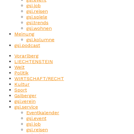
gsi.job
gsi.reisen
gsi.spiele
gsi.trends
gsi.wohnen
Meinung
gsi.kolumne
gsi.podcast
Vorarlberg
LIECHTENSTEIN
Welt
Politik
WIRTSCHAFT/RECHT
Kultur
Sport
Gsiberger
gsi.verein
gsi.service
Eventkalender
gsi.event
gsi.job
gsi.reisen