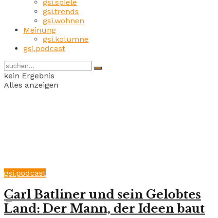
gsi.spiele
gsi.trends
gsi.wohnen
Meinung
gsi.kolumne
gsi.podcast
kein Ergebnis
Alles anzeigen
gsi.podcast
Carl Batliner und sein Gelobtes
Land: Der Mann, der Ideen baut