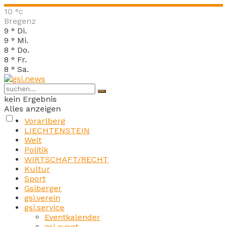
10
°c
Bregenz
9
°
Di.
9
°
Mi.
8
°
Do.
8
°
Fr.
8
°
Sa.
kein Ergebnis
Alles anzeigen
Vorarlberg
LIECHTENSTEIN
Welt
Politik
WIRTSCHAFT/RECHT
Kultur
Sport
Gsiberger
gsi.verein
gsi.service
Eventkalender
gsi.event