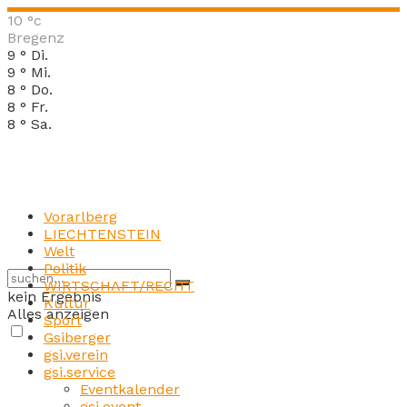
10
°c
Bregenz
9
°
Di.
9
°
Mi.
8
°
Do.
8
°
Fr.
8
°
Sa.
Vorarlberg
LIECHTENSTEIN
Welt
Politik
WIRTSCHAFT/RECHT
kein Ergebnis
Kultur
Alles anzeigen
Sport
Gsiberger
gsi.verein
gsi.service
Eventkalender
gsi.event