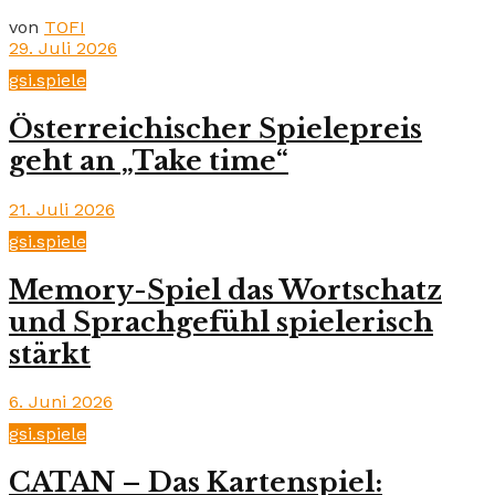
von
TOFI
29. Juli 2026
gsi.spiele
Österreichischer Spielepreis
geht an „Take time“
21. Juli 2026
gsi.spiele
Memory-Spiel das Wortschatz
und Sprachgefühl spielerisch
stärkt
6. Juni 2026
gsi.spiele
CATAN – Das Kartenspiel: