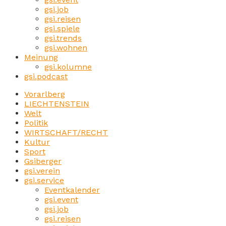
gsi.job
gsi.reisen
gsi.spiele
gsi.trends
gsi.wohnen
Meinung
gsi.kolumne
gsi.podcast
Vorarlberg
LIECHTENSTEIN
Welt
Politik
WIRTSCHAFT/RECHT
Kultur
Sport
Gsiberger
gsi.verein
gsi.service
Eventkalender
gsi.event
gsi.job
gsi.reisen