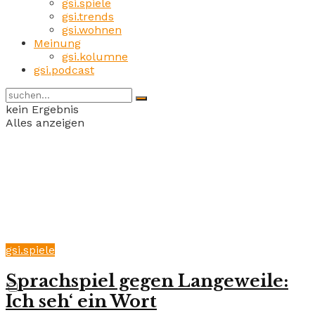
gsi.spiele
gsi.trends
gsi.wohnen
Meinung
gsi.kolumne
gsi.podcast
kein Ergebnis
Alles anzeigen
gsi.spiele
Sprachspiel gegen Langeweile:
Ich seh‘ ein Wort