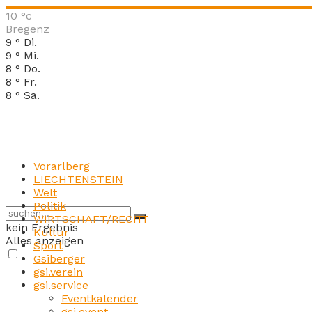
10
°c
Bregenz
9
°
Di.
9
°
Mi.
8
°
Do.
8
°
Fr.
8
°
Sa.
Vorarlberg
LIECHTENSTEIN
Welt
Politik
WIRTSCHAFT/RECHT
kein Ergebnis
Kultur
Alles anzeigen
Sport
Gsiberger
gsi.verein
gsi.service
Eventkalender
gsi.event