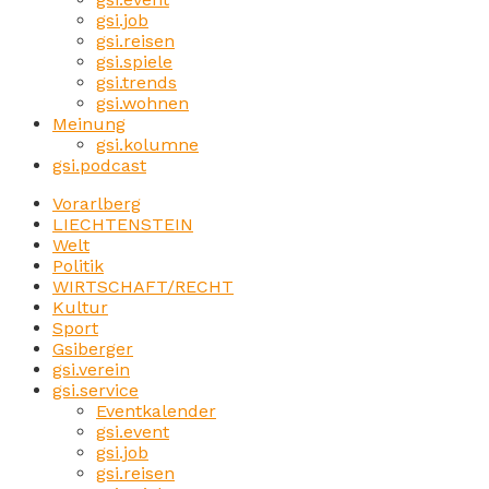
gsi.job
gsi.reisen
gsi.spiele
gsi.trends
gsi.wohnen
Meinung
gsi.kolumne
gsi.podcast
Vorarlberg
LIECHTENSTEIN
Welt
Politik
WIRTSCHAFT/RECHT
Kultur
Sport
Gsiberger
gsi.verein
gsi.service
Eventkalender
gsi.event
gsi.job
gsi.reisen