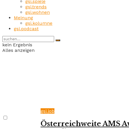
gsi.spiele
gsi.trends
gsi.wohnen
Meinung
gsi.kolumne
gsi.podcast
kein Ergebnis
Alles anzeigen
gsi.job
Österreichweite AMS Aw