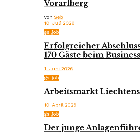
Vorarlberg
von
Seb
10. Juli 2026
gsi.job
Erfolgreicher Abschlus
170 Gäste beim Business
1. Juni 2026
gsi.job
Arbeitsmarkt Liechtens
10. April 2026
gsi.job
Der junge Anlagenführe