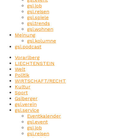
gsi.job
gsi.reisen
gsi.spiele
gsi.trends
gsi.wohnen
Meinung
gsi.kolumne
gsi.podcast
Vorarlberg
LIECHTENSTEIN
Welt
Politik
WIRTSCHAFT/RECHT
Kultur
Sport
Gsiberger
gsi.verein
gsi.service
Eventkalender
gsi.event
gsi.job
gsi.reisen