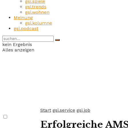
gsi.spiele
gsi.trends
gsi.wohnen
Meinung
gsi.kolumne
gsi.podcast
kein Ergebnis
Alles anzeigen
Start
gsi.service
gsi.job
Erfolgreiche AMS