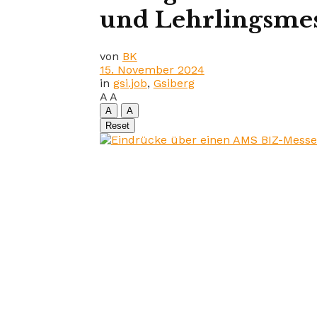
und Lehrlingsme
von
BK
15. November 2024
in
gsi.job
,
Gsiberg
A
A
A
A
Reset