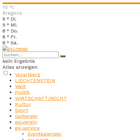
10
°c
Bregenz
9
°
Di.
9
°
Mi.
8
°
Do.
8
°
Fr.
8
°
Sa.
kein Ergebnis
Alles anzeigen
Vorarlberg
LIECHTENSTEIN
Welt
Politik
WIRTSCHAFT/RECHT
Kultur
Sport
Gsiberger
gsi.verein
gsi.service
Eventkalender
gsi.event