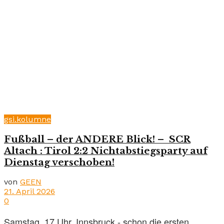
gsi.kolumne
Fußball – der ANDERE Blick! – SCR
Altach : Tirol 2:2 Nichtabstiegsparty auf
Dienstag verschoben!
von
GEEN
21. April 2026
0
Samstag, 17 Uhr, Innsbruck - schon die ersten