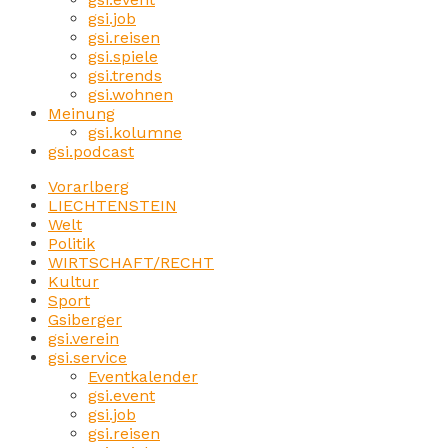
gsi.job
gsi.reisen
gsi.spiele
gsi.trends
gsi.wohnen
Meinung
gsi.kolumne
gsi.podcast
Vorarlberg
LIECHTENSTEIN
Welt
Politik
WIRTSCHAFT/RECHT
Kultur
Sport
Gsiberger
gsi.verein
gsi.service
Eventkalender
gsi.event
gsi.job
gsi.reisen