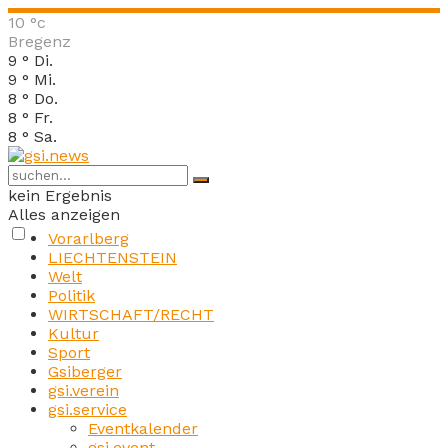
10
°c
Bregenz
9
°
Di.
9
°
Mi.
8
°
Do.
8
°
Fr.
8
°
Sa.
kein Ergebnis
Alles anzeigen
Vorarlberg
LIECHTENSTEIN
Welt
Politik
WIRTSCHAFT/RECHT
Kultur
Sport
Gsiberger
gsi.verein
gsi.service
Eventkalender
gsi.event