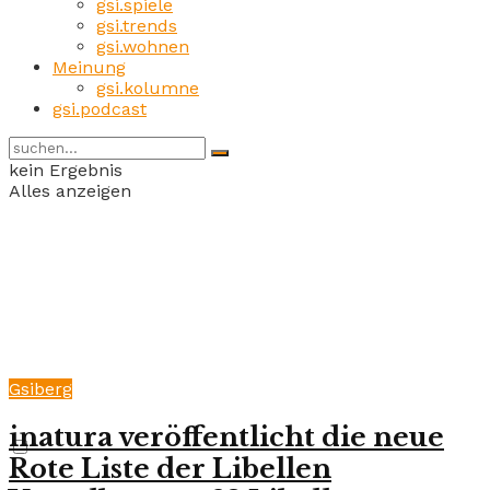
gsi.spiele
gsi.trends
gsi.wohnen
Meinung
gsi.kolumne
gsi.podcast
kein Ergebnis
Alles anzeigen
Gsiberg
inatura veröffentlicht die neue
Rote Liste der Libellen