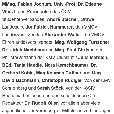
MMag. Fabian Jochum,
Univ.-Prof. Dr. Etienne
, den Präsidenten des ÖCV-
Wenzl
Studentenverbandes,
, Grawe-
André Stecher
Landesdirektor
, den VMCV-
Patrick Hammerer
Landesvorsitzenden
, die VMCV-
Alexander Waller
Ehrenlandesvorsitzenden
,
Mag. Wolfgang Türtscher
und
, den
Dr. Ulrich Nachbaur
Mag. Paul Christa
Philistervorstand der KMV Clunia mit
Julia Mersich,
,
,
,
BEd
Tanja Handle
Nora Kerschbaumer
Dr.
und
Gerhard Köhle, Mag Kosmas Duffner
Mag.
,
von der KMV
David Bachmann
Christoph Rudigier
Sonnenberg und
l von der KöStV
Sarah Stöck
Rhenania Lustenau und den scheidenden Clu-
Redakteur
, vor allem aber viele
Dr. Rudolf Öller
Jugendliche der Vorarlberger Mittelschulverbindungen