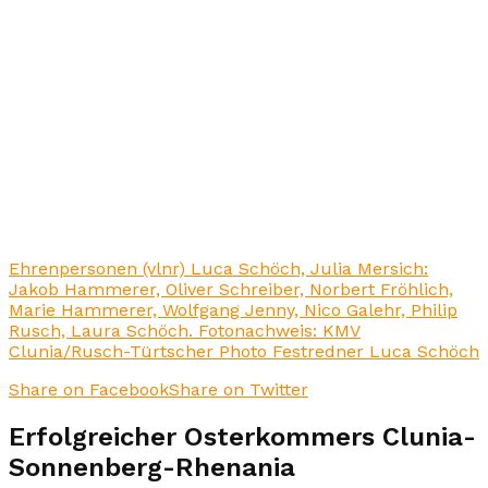
Ehrenpersonen (vlnr) Luca Schöch, Julia Mersich:
Jakob Hammerer, Oliver Schreiber, Norbert Fröhlich,
Marie Hammerer, Wolfgang Jenny, Nico Galehr, Philip
Rusch, Laura Schöch. Fotonachweis: KMV
Clunia/Rusch-Türtscher Photo Festredner Luca Schöch
Share on Facebook
Share on Twitter
Erfolgreicher Osterkommers Clunia-
Sonnenberg-Rhenania