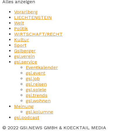
Alles anzeigen
Vorarlberg
LIECHTENSTEIN
Welt
Politik
WIRTSCHAFT/RECHT
Kultur
Sport
Gsiberger
gsi.verein
gsi.service
Eventkalender
gsi.event
gsi.job
gsi.reisen
gsi.spiele
gsi.trends
gsi.wohnen
Meinung
gsi.kolumne
gsi.podcast
© 2022 GSI.NEWS GMBH & KOECKTAIL MEDIA