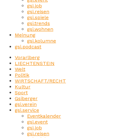
gsi.job
gsi.reisen
gsi.spiele
gsi.trends
gsi.wohnen
Meinung
gsi.kolumne
gsi.podcast
Vorarlberg
LIECHTENSTEIN
Welt
Politik
WIRTSCHAFT/RECHT
Kultur
Sport
Gsiberger
gsi.verein
gsi.service
Eventkalender
gsi.event
gsi.job
gsi.reisen