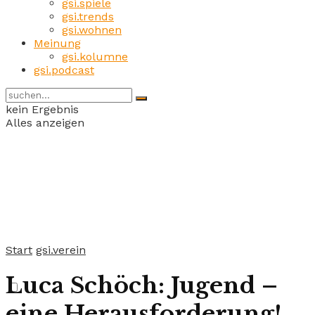
gsi.spiele
gsi.trends
gsi.wohnen
Meinung
gsi.kolumne
gsi.podcast
kein Ergebnis
Alles anzeigen
Start
gsi.verein
Luca Schöch: Jugend –
eine Herausforderung!