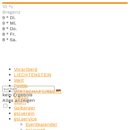
10
°c
Bregenz
9
°
Di.
9
°
Mi.
8
°
Do.
8
°
Fr.
8
°
Sa.
Vorarlberg
LIECHTENSTEIN
Welt
Politik
WIRTSCHAFT/RECHT
kein Ergebnis
Kultur
Alles anzeigen
Sport
Gsiberger
gsi.verein
gsi.service
Eventkalender
gsi.event