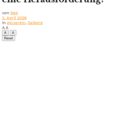
von
Red
2. April 2026
in
gsi.verein
,
Gsiberg
A
A
A
A
Reset