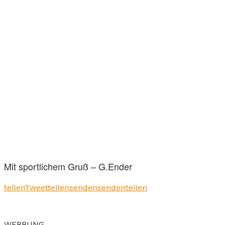
Mit sportlichem Gruß – G.Ender
teilen
Tweet
teilen
senden
senden
teilen
WERBUNG