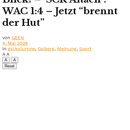
WAC 1:4 – Jetzt “brennt
der Hut”
von
GEEN
4. Mai 2026
in
gsi.kolumne
,
Gsiberg
,
Meinung
,
Sport
A
A
A
A
Reset