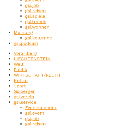
gsi.job
gsi.reisen
gsi.spiele
gsi.trends
gsi.wohnen
Meinung
gsi.kolumne
gsi.podcast
Vorarlberg
LIECHTENSTEIN
Welt
Politik
WIRTSCHAFT/RECHT
Kultur
Sport
Gsiberger
gsi.verein
gsi.service
Eventkalender
gsi.event
gsi.job
gsi.reisen