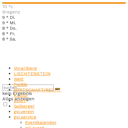
10
°c
Bregenz
9
°
Di.
9
°
Mi.
8
°
Do.
8
°
Fr.
8
°
Sa.
Vorarlberg
LIECHTENSTEIN
Welt
Politik
WIRTSCHAFT/RECHT
kein Ergebnis
Kultur
Alles anzeigen
Sport
Gsiberger
gsi.verein
gsi.service
Eventkalender
gsi.event