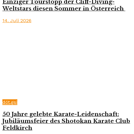
Einziger Tourstopp der Cliff-Diving-
Weltstars diesen Sommer in Österreich
14. Juli 2026
döt.gsi
50 Jahre gelebte Karate-Leidenschaft:
Jubiläumsfeier des Shotokan Karate Club
Feldkirch