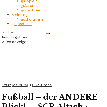
gsi.spiele
gsi.trends
gsi.wohnen
Meinung
gsi.kolumne
gsi.podcast
kein Ergebnis
Alles anzeigen
Start
Meinung
gsi.kolumne
Fußball – der ANDERE
Blick! – SCR Altach :