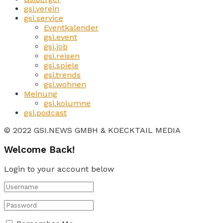
gsi.verein
gsi.service
Eventkalender
gsi.event
gsi.job
gsi.reisen
gsi.spiele
gsi.trends
gsi.wohnen
Meinung
gsi.kolumne
gsi.podcast
© 2022 GSI.NEWS GMBH & KOECKTAIL MEDIA
Welcome Back!
Login to your account below