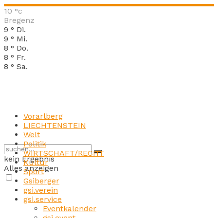
10
°c
Bregenz
9
°
Di.
9
°
Mi.
8
°
Do.
8
°
Fr.
8
°
Sa.
Vorarlberg
LIECHTENSTEIN
Welt
Politik
WIRTSCHAFT/RECHT
kein Ergebnis
Kultur
Alles anzeigen
Sport
Gsiberger
gsi.verein
gsi.service
Eventkalender
gsi.event