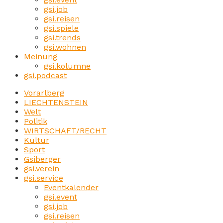
gsi.job
gsi.reisen
gsi.spiele
gsi.trends
gsi.wohnen
Meinung
gsi.kolumne
gsi.podcast
Vorarlberg
LIECHTENSTEIN
Welt
Politik
WIRTSCHAFT/RECHT
Kultur
Sport
Gsiberger
gsi.verein
gsi.service
Eventkalender
gsi.event
gsi.job
gsi.reisen