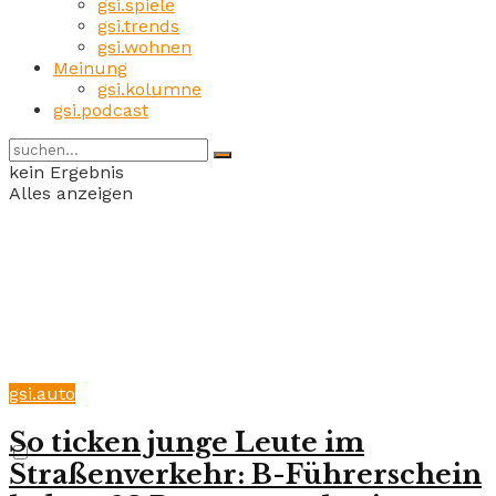
gsi.spiele
gsi.trends
gsi.wohnen
Meinung
gsi.kolumne
gsi.podcast
kein Ergebnis
Alles anzeigen
gsi.auto
So ticken junge Leute im
Straßenverkehr: B-Führerschein