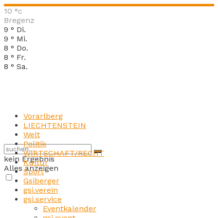
10
°c
Bregenz
9
°
Di.
9
°
Mi.
8
°
Do.
8
°
Fr.
8
°
Sa.
Vorarlberg
LIECHTENSTEIN
Welt
Politik
WIRTSCHAFT/RECHT
kein Ergebnis
Kultur
Alles anzeigen
Sport
Gsiberger
gsi.verein
gsi.service
Eventkalender
gsi.event