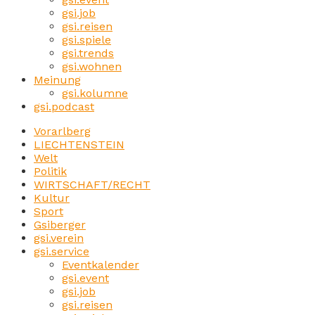
gsi.job
gsi.reisen
gsi.spiele
gsi.trends
gsi.wohnen
Meinung
gsi.kolumne
gsi.podcast
Vorarlberg
LIECHTENSTEIN
Welt
Politik
WIRTSCHAFT/RECHT
Kultur
Sport
Gsiberger
gsi.verein
gsi.service
Eventkalender
gsi.event
gsi.job
gsi.reisen