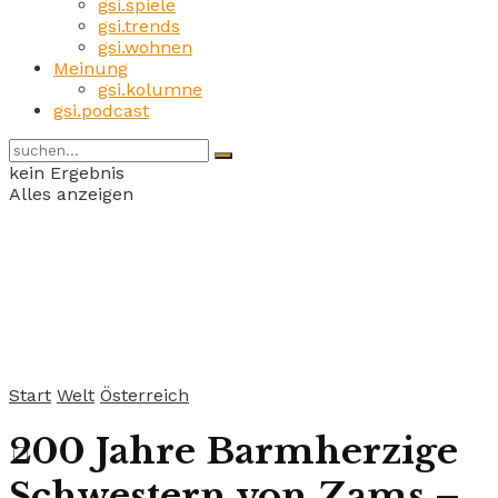
gsi.spiele
gsi.trends
gsi.wohnen
Meinung
gsi.kolumne
gsi.podcast
kein Ergebnis
Alles anzeigen
Start
Welt
Österreich
200 Jahre Barmherzige
Schwestern von Zams –