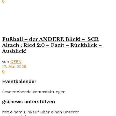
0
Fußball – der ANDERE Blick! – SCR
Altach : Ried 2:0 – Fazit – Rückblick –
Ausblick!
von
GEEN
17. Mai 2026
0
Eventkalender
Bevorstehende Veranstaltungen
gsi.news unterstützen
mit einem Einkauf über einen unserer