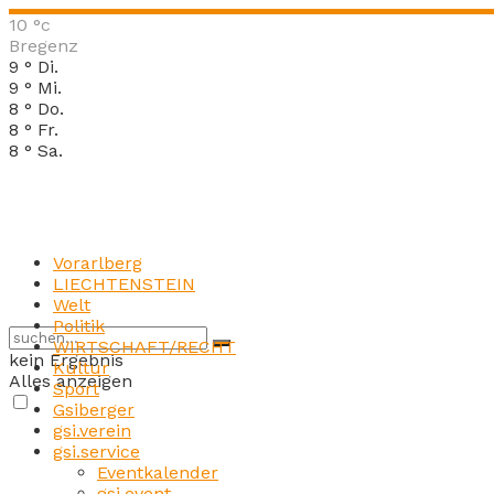
10
°c
Bregenz
9
°
Di.
9
°
Mi.
8
°
Do.
8
°
Fr.
8
°
Sa.
Vorarlberg
LIECHTENSTEIN
Welt
Politik
WIRTSCHAFT/RECHT
kein Ergebnis
Kultur
Alles anzeigen
Sport
Gsiberger
gsi.verein
gsi.service
Eventkalender
gsi.event