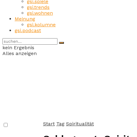
gsi.spiele
gsi.trends
gsi.wohnen
Meinung
gsi.kolumne
gsi.podcast
kein Ergebnis
Alles anzeigen
Start
Tag
Spiritualität