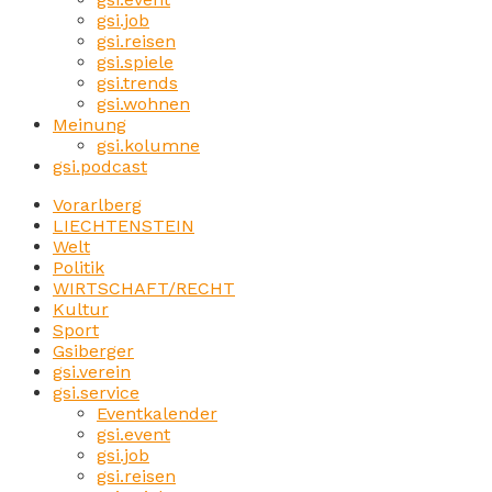
gsi.job
gsi.reisen
gsi.spiele
gsi.trends
gsi.wohnen
Meinung
gsi.kolumne
gsi.podcast
Vorarlberg
LIECHTENSTEIN
Welt
Politik
WIRTSCHAFT/RECHT
Kultur
Sport
Gsiberger
gsi.verein
gsi.service
Eventkalender
gsi.event
gsi.job
gsi.reisen