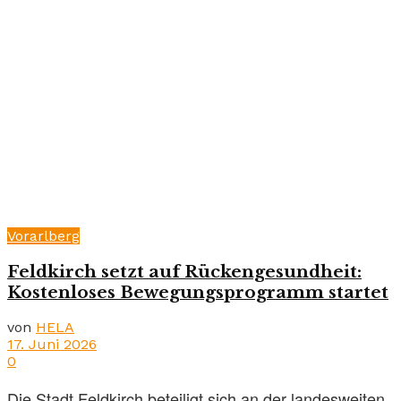
Vorarlberg
Feldkirch setzt auf Rückengesundheit:
Kostenloses Bewegungsprogramm startet
von
HELA
17. Juni 2026
0
Die Stadt Feldkirch beteiligt sich an der landesweiten