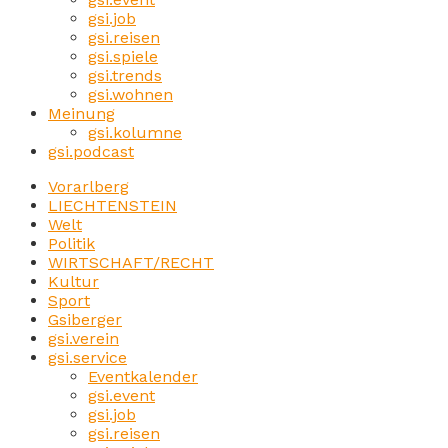
gsi.job
gsi.reisen
gsi.spiele
gsi.trends
gsi.wohnen
Meinung
gsi.kolumne
gsi.podcast
Vorarlberg
LIECHTENSTEIN
Welt
Politik
WIRTSCHAFT/RECHT
Kultur
Sport
Gsiberger
gsi.verein
gsi.service
Eventkalender
gsi.event
gsi.job
gsi.reisen