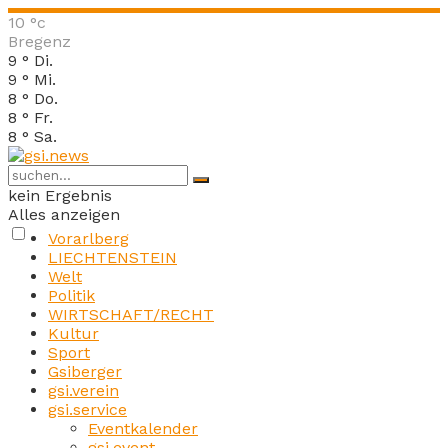
10
°c
Bregenz
9
°
Di.
9
°
Mi.
8
°
Do.
8
°
Fr.
8
°
Sa.
kein Ergebnis
Alles anzeigen
Vorarlberg
LIECHTENSTEIN
Welt
Politik
WIRTSCHAFT/RECHT
Kultur
Sport
Gsiberger
gsi.verein
gsi.service
Eventkalender
gsi.event