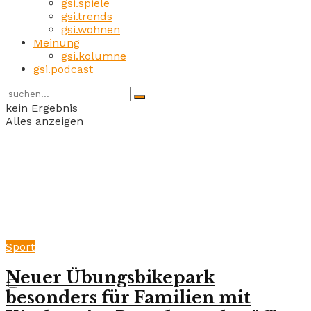
gsi.spiele
gsi.trends
gsi.wohnen
Meinung
gsi.kolumne
gsi.podcast
kein Ergebnis
Alles anzeigen
Sport
Neuer Übungsbikepark
besonders für Familien mit