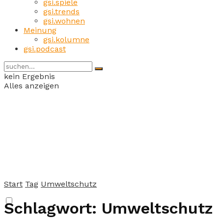
gsi.spiele
gsi.trends
gsi.wohnen
Meinung
gsi.kolumne
gsi.podcast
kein Ergebnis
Alles anzeigen
Start
Tag
Umweltschutz
Schlagwort:
Umweltschutz