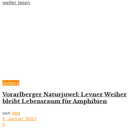
weiter lesen
Gsiberg
Vorarlberger Naturjuwel: Levner Weiher
bleibt Lebensraum für Amphibien
von
Red
5. Januar 2023
0