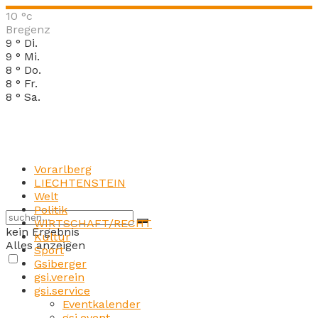
10
°c
Bregenz
9
°
Di.
9
°
Mi.
8
°
Do.
8
°
Fr.
8
°
Sa.
Vorarlberg
LIECHTENSTEIN
Welt
Politik
WIRTSCHAFT/RECHT
kein Ergebnis
Kultur
Alles anzeigen
Sport
Gsiberger
gsi.verein
gsi.service
Eventkalender
gsi.event