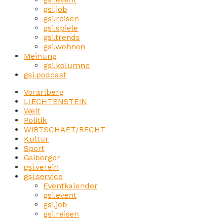
gsi.job
gsi.reisen
gsi.spiele
gsi.trends
gsi.wohnen
Meinung
gsi.kolumne
gsi.podcast
Vorarlberg
LIECHTENSTEIN
Welt
Politik
WIRTSCHAFT/RECHT
Kultur
Sport
Gsiberger
gsi.verein
gsi.service
Eventkalender
gsi.event
gsi.job
gsi.reisen