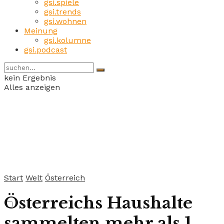
gsi.spiele
gsi.trends
gsi.wohnen
Meinung
gsi.kolumne
gsi.podcast
kein Ergebnis
Alles anzeigen
Start
Welt
Österreich
Österreichs Haushalte
sammelten mehr als 1