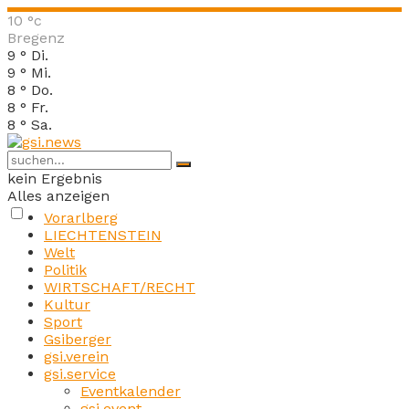
10
°c
Bregenz
9
°
Di.
9
°
Mi.
8
°
Do.
8
°
Fr.
8
°
Sa.
kein Ergebnis
Alles anzeigen
Vorarlberg
LIECHTENSTEIN
Welt
Politik
WIRTSCHAFT/RECHT
Kultur
Sport
Gsiberger
gsi.verein
gsi.service
Eventkalender
gsi.event