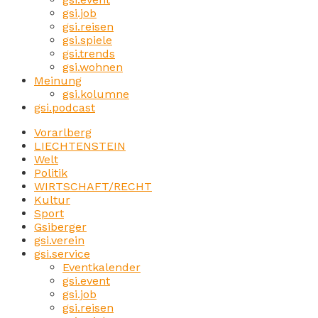
gsi.job
gsi.reisen
gsi.spiele
gsi.trends
gsi.wohnen
Meinung
gsi.kolumne
gsi.podcast
Vorarlberg
LIECHTENSTEIN
Welt
Politik
WIRTSCHAFT/RECHT
Kultur
Sport
Gsiberger
gsi.verein
gsi.service
Eventkalender
gsi.event
gsi.job
gsi.reisen