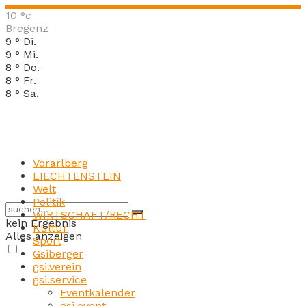
10
°c
Bregenz
9
°
Di.
9
°
Mi.
8
°
Do.
8
°
Fr.
8
°
Sa.
Vorarlberg
LIECHTENSTEIN
Welt
Politik
WIRTSCHAFT/RECHT
kein Ergebnis
Kultur
Alles anzeigen
Sport
Gsiberger
gsi.verein
gsi.service
Eventkalender
gsi.event