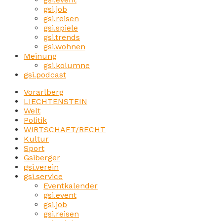
gsi.job
gsi.reisen
gsi.spiele
gsi.trends
gsi.wohnen
Meinung
gsi.kolumne
gsi.podcast
Vorarlberg
LIECHTENSTEIN
Welt
Politik
WIRTSCHAFT/RECHT
Kultur
Sport
Gsiberger
gsi.verein
gsi.service
Eventkalender
gsi.event
gsi.job
gsi.reisen