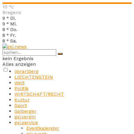
10
°c
Bregenz
9
°
Di.
9
°
Mi.
8
°
Do.
8
°
Fr.
8
°
Sa.
kein Ergebnis
Alles anzeigen
Vorarlberg
LIECHTENSTEIN
Welt
Politik
WIRTSCHAFT/RECHT
Kultur
Sport
Gsiberger
gsi.verein
gsi.service
Eventkalender
gsi.event