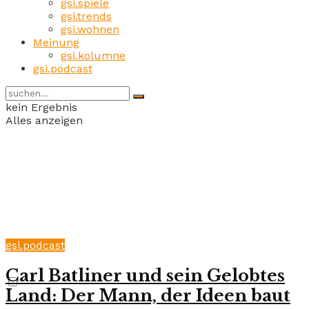
gsi.spiele
gsi.trends
gsi.wohnen
Meinung
gsi.kolumne
gsi.podcast
kein Ergebnis
Alles anzeigen
gsi.podcast
Carl Batliner und sein Gelobtes
Land: Der Mann, der Ideen baut