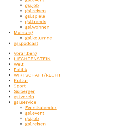
gsi.job
gsi.reisen
gsi.spiele
gsi.trends
gsi.wohnen
Meinung
gsi.kolumne
gsi.podcast
Vorarlberg
LIECHTENSTEIN
Welt
Politik
WIRTSCHAFT/RECHT
Kultur
Sport
Gsiberger
gsi.verein
gsi.service
Eventkalender
gsi.event
gsi.job
gsi.reisen