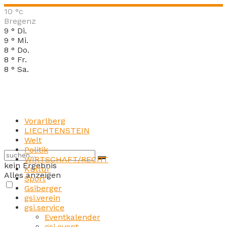
10
°c
Bregenz
9
°
Di.
9
°
Mi.
8
°
Do.
8
°
Fr.
8
°
Sa.
Vorarlberg
LIECHTENSTEIN
Welt
Politik
WIRTSCHAFT/RECHT
kein Ergebnis
Kultur
Alles anzeigen
Sport
Gsiberger
gsi.verein
gsi.service
Eventkalender
gsi.event