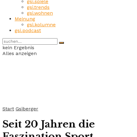
gsi.spiele
gsi.trends
gsi.wohnen
Meinung
gsi.kolumne
gsi.podcast
kein Ergebnis
Alles anzeigen
Start
Gsiberger
Seit 20 Jahren die
Faszination Sport