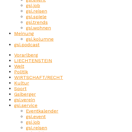
gsi.job
gsi.reisen
gsi.spiele
gsi.trends
gsi.wohnen
Meinung
gsi.kolumne
gsi.podcast
Vorarlberg
LIECHTENSTEIN
Welt
Politik
WIRTSCHAFT/RECHT
Kultur
Sport
Gsiberger
gsi.verein
gsi.service
Eventkalender
gsi.event
gsi.job
gsi.reisen