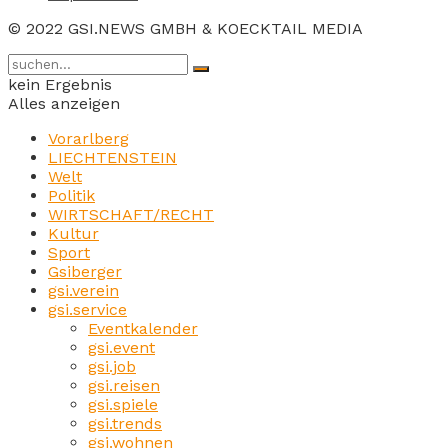
© 2022 GSI.NEWS GMBH & KOECKTAIL MEDIA
kein Ergebnis
Alles anzeigen
Vorarlberg
LIECHTENSTEIN
Welt
Politik
WIRTSCHAFT/RECHT
Kultur
Sport
Gsiberger
gsi.verein
gsi.service
Eventkalender
gsi.event
gsi.job
gsi.reisen
gsi.spiele
gsi.trends
gsi.wohnen