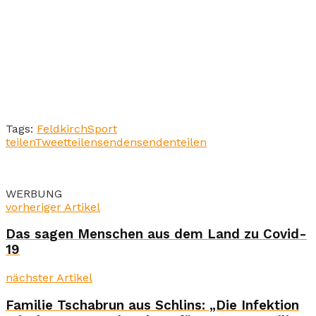
Tags:
Feldkirch
Sport
teilen
Tweet
teilen
senden
senden
teilen
WERBUNG
vorheriger Artikel
Das sagen Menschen aus dem Land zu Covid-
19
nächster Artikel
Familie Tschabrun aus Schlins: „Die Infektion