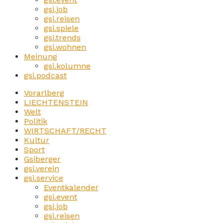
gsi.job
gsi.reisen
gsi.spiele
gsi.trends
gsi.wohnen
Meinung
gsi.kolumne
gsi.podcast
Vorarlberg
LIECHTENSTEIN
Welt
Politik
WIRTSCHAFT/RECHT
Kultur
Sport
Gsiberger
gsi.verein
gsi.service
Eventkalender
gsi.event
gsi.job
gsi.reisen