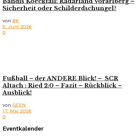
Bandis Koecktail: Radarland Vorarlberg –
Sicherheit oder Schilderdschungel?
von
BK
5. Juni 2026
0
Fußball – der ANDERE Blick! – SCR
Altach : Ried 2:0 – Fazit – Rückblick –
Ausblick!
von
GEEN
17. Mai 2026
0
Eventkalender