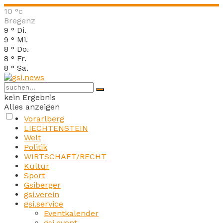
10
°c
Bregenz
9
°
Di.
9
°
Mi.
8
°
Do.
8
°
Fr.
8
°
Sa.
kein Ergebnis
Alles anzeigen
Vorarlberg
LIECHTENSTEIN
Welt
Politik
WIRTSCHAFT/RECHT
Kultur
Sport
Gsiberger
gsi.verein
gsi.service
Eventkalender
gsi.event