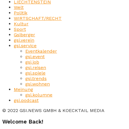
LIECHTENSTEIN
Welt
Politik
WIRTSCHAFT/RECHT
Kultur
Sport
Gsiberger
gsi.verein
gsi.service
Eventkalender
gsi.event
gsi.job
gsi.reisen
gsi.spiele
gsi.trends
gsi.wohnen
Meinung
gsi.kolumne
gsi.podcast
© 2022 GSI.NEWS GMBH & KOECKTAIL MEDIA
Welcome Back!