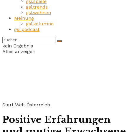
gsi.spiele
gsi.trends
gsi.wohnen
Meinung
gsi.kolumne
gsi.podcast
kein Ergebnis
Alles anzeigen
Start
Welt
Österreich
Positive Erfahrungen
und mutige Erwachsene