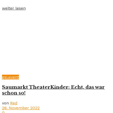
weiter lesen
gsi.event
Saumarkt TheaterKinder: Echt, das war
schon so!
von
Red
28. November 2022
0