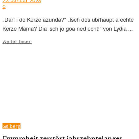
22. Januar 2023
0
„Darf i de Kerze azünda?“ „Isch des übrhaupt a echte
Kerze Mama? Dia isch jo goa ned echt!” von Lydia ...
weiter lesen
Gsiberg
Dummheit zerstört jahrzehntelanges