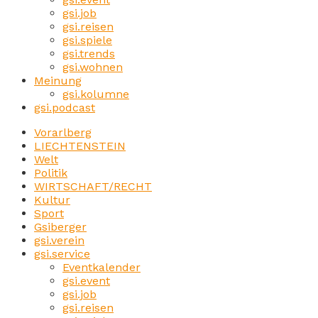
gsi.job
gsi.reisen
gsi.spiele
gsi.trends
gsi.wohnen
Meinung
gsi.kolumne
gsi.podcast
Vorarlberg
LIECHTENSTEIN
Welt
Politik
WIRTSCHAFT/RECHT
Kultur
Sport
Gsiberger
gsi.verein
gsi.service
Eventkalender
gsi.event
gsi.job
gsi.reisen