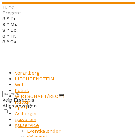
10
°c
Bregenz
9
°
Di.
9
°
Mi.
8
°
Do.
8
°
Fr.
8
°
Sa.
Vorarlberg
LIECHTENSTEIN
Welt
Politik
WIRTSCHAFT/RECHT
kein Ergebnis
Kultur
Alles anzeigen
Sport
Gsiberger
gsi.verein
gsi.service
Eventkalender
gsi.event