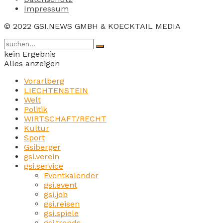
Impressum
© 2022 GSI.NEWS GMBH & KOECKTAIL MEDIA
kein Ergebnis
Alles anzeigen
Vorarlberg
LIECHTENSTEIN
Welt
Politik
WIRTSCHAFT/RECHT
Kultur
Sport
Gsiberger
gsi.verein
gsi.service
Eventkalender
gsi.event
gsi.job
gsi.reisen
gsi.spiele
gsi.trends