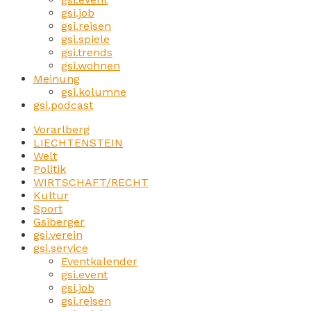
gsi.job
gsi.reisen
gsi.spiele
gsi.trends
gsi.wohnen
Meinung
gsi.kolumne
gsi.podcast
Vorarlberg
LIECHTENSTEIN
Welt
Politik
WIRTSCHAFT/RECHT
Kultur
Sport
Gsiberger
gsi.verein
gsi.service
Eventkalender
gsi.event
gsi.job
gsi.reisen