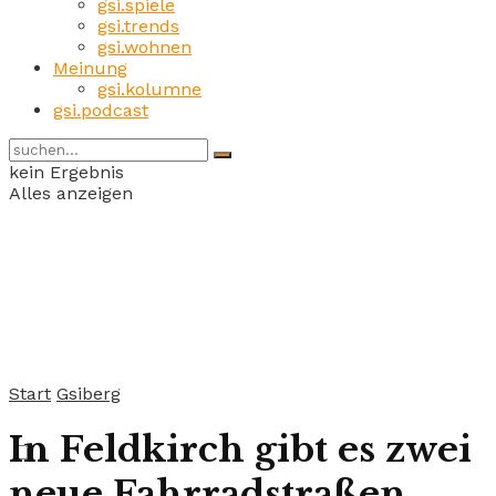
gsi.spiele
gsi.trends
gsi.wohnen
Meinung
gsi.kolumne
gsi.podcast
kein Ergebnis
Alles anzeigen
Start
Gsiberg
In Feldkirch gibt es zwei
neue Fahrradstraßen