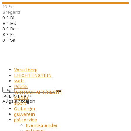
10
°c
Bregenz
9
°
Di.
9
°
Mi.
8
°
Do.
8
°
Fr.
8
°
Sa.
Vorarlberg
LIECHTENSTEIN
Welt
Politik
WIRTSCHAFT/RECHT
kein Ergebnis
Kultur
Alles anzeigen
Sport
Gsiberger
gsi.verein
gsi.service
Eventkalender
gsi.event