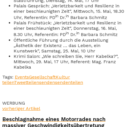
Stadtführung, Dienstag, 14. Mai, 17 Uhr
Palais Gespräch: „Verletzbarkeit und Resilienz in
einer beschleunigten Zeit“, Mittwoch, 15. Mai, 18.30
in
in
Uhr, Referentin: PD
Dr.
Barbara Schmitz
Palais Frühstück: „Verletzbarkeit und Resilienz in
einer beschleunigten Zeit“, Donnerstag, 16. Mai,
in
in
8.30 Uhr, Referentin: PD
Dr.
Barbara Schmitz
Öffentliche Führung durch die Ausstellung
„Ästhetik der Existenz … das Leben, ein
Kunstwerk“, Samstag, 25. Mai, 10 Uhr
Krimi Salon: „Wie schreiben Sie, Herr Kabelka?“,
Mittwoch, 29. Mai, 17 Uhr, Referent: Mag. Franz
Kabelka
Tags:
Events
Gesellschaft
Kultur
teilen
Tweet
teilen
senden
senden
teilen
WERBUNG
vorheriger Artikel
Beschlagnahme eines Motorrades nach
massiver Geschwindigkeitsübertretung