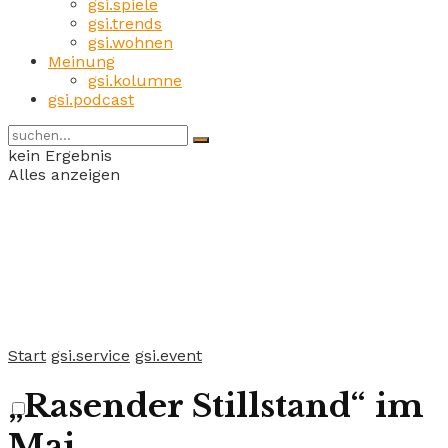
gsi.spiele
gsi.trends
gsi.wohnen
Meinung
gsi.kolumne
gsi.podcast
kein Ergebnis
Alles anzeigen
Start
gsi.service
gsi.event
„Rasender Stillstand“ im
Mai