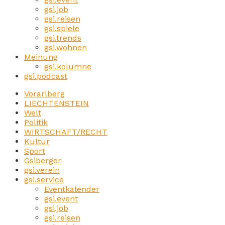
gsi.job
gsi.reisen
gsi.spiele
gsi.trends
gsi.wohnen
Meinung
gsi.kolumne
gsi.podcast
Vorarlberg
LIECHTENSTEIN
Welt
Politik
WIRTSCHAFT/RECHT
Kultur
Sport
Gsiberger
gsi.verein
gsi.service
Eventkalender
gsi.event
gsi.job
gsi.reisen