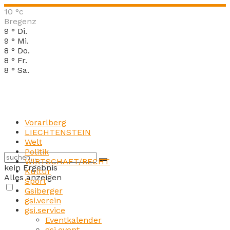
10
°c
Bregenz
9
°
Di.
9
°
Mi.
8
°
Do.
8
°
Fr.
8
°
Sa.
Vorarlberg
LIECHTENSTEIN
Welt
Politik
WIRTSCHAFT/RECHT
kein Ergebnis
Kultur
Alles anzeigen
Sport
Gsiberger
gsi.verein
gsi.service
Eventkalender
gsi.event