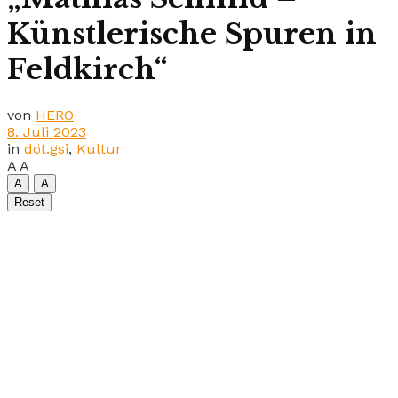
Künstlerische Spuren in
Feldkirch“
von
HERO
8. Juli 2023
in
döt.gsi
,
Kultur
A
A
A
A
Reset