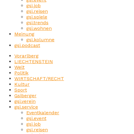
gsi.job
gsi.reisen
gsi.spiele
gsi.trends
gsi.wohnen
Meinung
gsi.kolumne
gsi.podcast
Vorarlberg
LIECHTENSTEIN
Welt
Politik
WIRTSCHAFT/RECHT
Kultur
Sport
Gsiberger
gsi.verein
gsi.service
Eventkalender
gsi.event
gsi.job
gsi.reisen