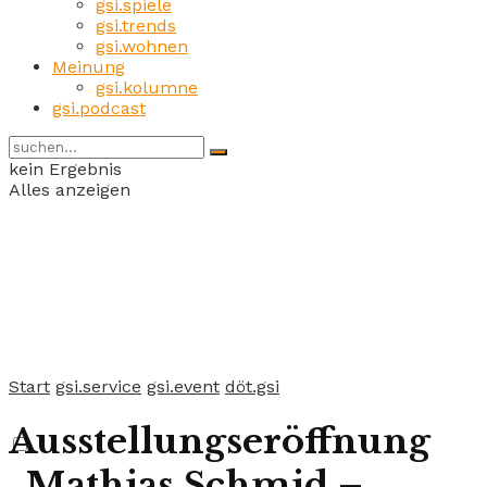
gsi.spiele
gsi.trends
gsi.wohnen
Meinung
gsi.kolumne
gsi.podcast
kein Ergebnis
Alles anzeigen
Start
gsi.service
gsi.event
döt.gsi
Ausstellungseröffnung
„Mathias Schmid –