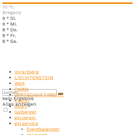
10
°c
Bregenz
9
°
Di.
9
°
Mi.
8
°
Do.
8
°
Fr.
8
°
Sa.
Vorarlberg
LIECHTENSTEIN
Welt
Politik
WIRTSCHAFT/RECHT
kein Ergebnis
Kultur
Alles anzeigen
Sport
Gsiberger
gsi.verein
gsi.service
Eventkalender
gsi.event