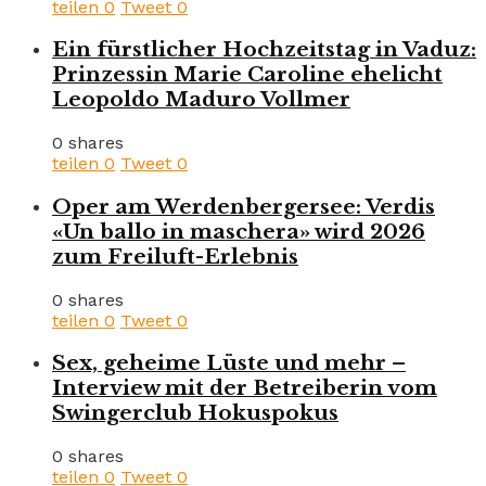
teilen
0
Tweet
0
Ein fürstlicher Hochzeitstag in Vaduz:
Prinzessin Marie Caroline ehelicht
Leopoldo Maduro Vollmer
0 shares
teilen
0
Tweet
0
Oper am Werdenbergersee: Verdis
«Un ballo in maschera» wird 2026
zum Freiluft-Erlebnis
0 shares
teilen
0
Tweet
0
Sex, geheime Lüste und mehr –
Interview mit der Betreiberin vom
Swingerclub Hokuspokus
0 shares
teilen
0
Tweet
0