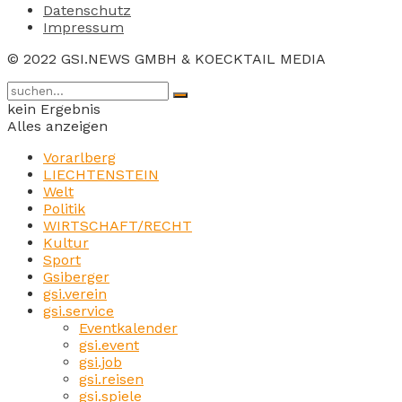
Datenschutz
Impressum
© 2022 GSI.NEWS GMBH & KOECKTAIL MEDIA
kein Ergebnis
Alles anzeigen
Vorarlberg
LIECHTENSTEIN
Welt
Politik
WIRTSCHAFT/RECHT
Kultur
Sport
Gsiberger
gsi.verein
gsi.service
Eventkalender
gsi.event
gsi.job
gsi.reisen
gsi.spiele