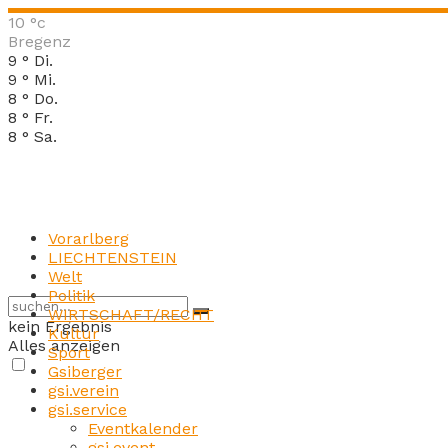
10
°c
Bregenz
9
°
Di.
9
°
Mi.
8
°
Do.
8
°
Fr.
8
°
Sa.
Vorarlberg
LIECHTENSTEIN
Welt
Politik
WIRTSCHAFT/RECHT
kein Ergebnis
Kultur
Alles anzeigen
Sport
Gsiberger
gsi.verein
gsi.service
Eventkalender
gsi.event