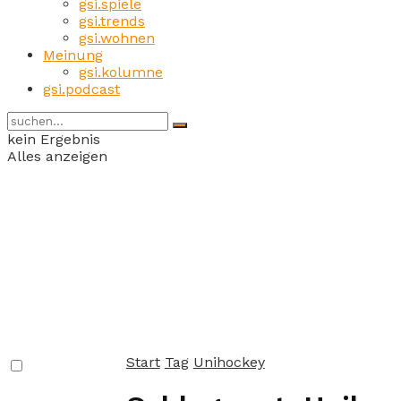
gsi.spiele
gsi.trends
gsi.wohnen
Meinung
gsi.kolumne
gsi.podcast
kein Ergebnis
Alles anzeigen
Start
Tag
Unihockey