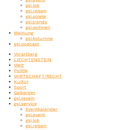
gsi.job
gsi.reisen
gsi.spiele
gsi.trends
gsi.wohnen
Meinung
gsi.kolumne
gsi.podcast
Vorarlberg
LIECHTENSTEIN
Welt
Politik
WIRTSCHAFT/RECHT
Kultur
Sport
Gsiberger
gsi.verein
gsi.service
Eventkalender
gsi.event
gsi.job
gsi.reisen