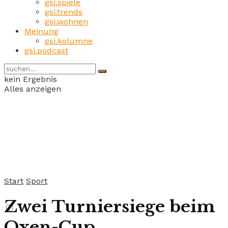
gsi.spiele
gsi.trends
gsi.wohnen
Meinung
gsi.kolumne
gsi.podcast
kein Ergebnis
Alles anzeigen
Start
Sport
Zwei Turniersiege beim
Oxen-Cup