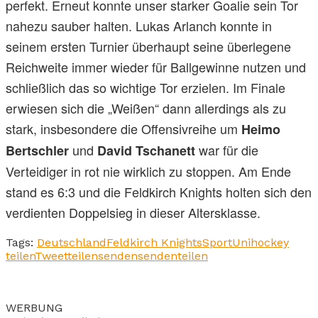
perfekt. Erneut konnte unser starker Goalie sein Tor
nahezu sauber halten. Lukas Arlanch konnte in
seinem ersten Turnier überhaupt seine überlegene
Reichweite immer wieder für Ballgewinne nutzen und
schließlich das so wichtige Tor erzielen. Im Finale
erwiesen sich die „Weißen“ dann allerdings als zu
stark, insbesondere die Offensivreihe um
Heimo
und
war für die
Bertschler
David Tschanett
Verteidiger in rot nie wirklich zu stoppen. Am Ende
stand es 6:3 und die Feldkirch Knights holten sich den
verdienten Doppelsieg in dieser Altersklasse.
Tags:
Deutschland
Feldkirch Knights
Sport
Unihockey
teilen
Tweet
teilen
senden
senden
teilen
WERBUNG