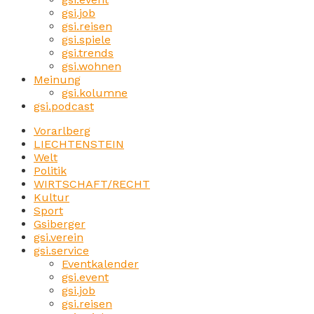
gsi.job
gsi.reisen
gsi.spiele
gsi.trends
gsi.wohnen
Meinung
gsi.kolumne
gsi.podcast
Vorarlberg
LIECHTENSTEIN
Welt
Politik
WIRTSCHAFT/RECHT
Kultur
Sport
Gsiberger
gsi.verein
gsi.service
Eventkalender
gsi.event
gsi.job
gsi.reisen