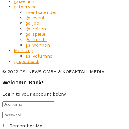
gsi.verein
gsi.service
Eventkalender
gsi.event
gsi.job
gsi.reisen
gsi.spiele
gsi.trends
gsi.wohnen
Meinung
gsi.kolumne
gsi.podcast
© 2022 GSI.NEWS GMBH & KOECKTAIL MEDIA
Welcome Back!
Login to your account below
Remember Me