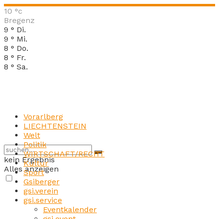
10
°c
Bregenz
9
°
Di.
9
°
Mi.
8
°
Do.
8
°
Fr.
8
°
Sa.
Vorarlberg
LIECHTENSTEIN
Welt
Politik
WIRTSCHAFT/RECHT
kein Ergebnis
Kultur
Alles anzeigen
Sport
Gsiberger
gsi.verein
gsi.service
Eventkalender
gsi.event