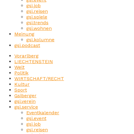
gsi.job
gsi.reisen
gsi.spiele
gsi.trends
gsi.wohnen
Meinung
gsi.kolumne
gsi.podcast
Vorarlberg
LIECHTENSTEIN
Welt
Politik
WIRTSCHAFT/RECHT
Kultur
Sport
Gsiberger
gsi.verein
gsi.service
Eventkalender
gsi.event
gsi.job
gsi.reisen