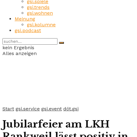
gsi.spiele
gsi.trends
gsi.wohnen
Meinung
gsi.kolumne
gsi.podcast
kein Ergebnis
Alles anzeigen
Start
gsi.service
gsi.event
döt.gsi
Jubilarfeier am LKH
Rankweil lässt positiv in