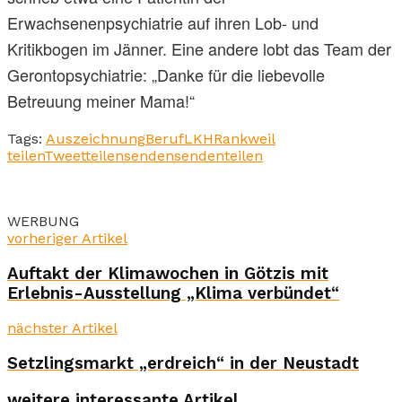
Erwachsenenpsychiatrie auf ihren Lob- und
Kritikbogen im Jänner. Eine andere lobt das Team der
Gerontopsychiatrie: „Danke für die liebevolle
Betreuung meiner Mama!“
Tags:
Auszeichnung
Beruf
LKH
Rankweil
teilen
Tweet
teilen
senden
senden
teilen
WERBUNG
vorheriger Artikel
Auftakt der Klimawochen in Götzis mit
Erlebnis-Ausstellung „Klima verbündet“
nächster Artikel
Setzlingsmarkt „erdreich“ in der Neustadt
weitere interessante Artikel