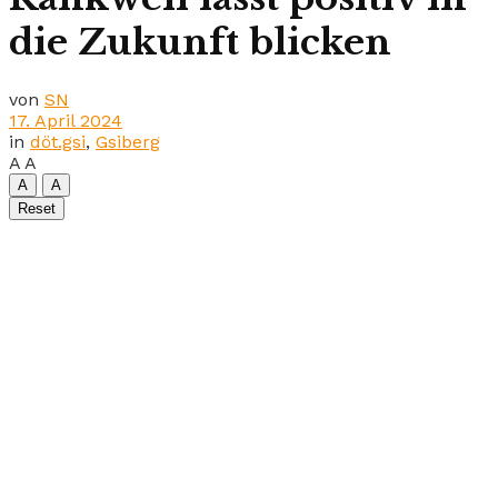
die Zukunft blicken
von
SN
17. April 2024
in
döt.gsi
,
Gsiberg
A
A
A
A
Reset