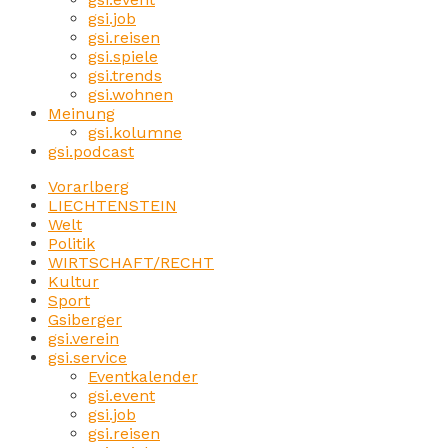
gsi.job
gsi.reisen
gsi.spiele
gsi.trends
gsi.wohnen
Meinung
gsi.kolumne
gsi.podcast
Vorarlberg
LIECHTENSTEIN
Welt
Politik
WIRTSCHAFT/RECHT
Kultur
Sport
Gsiberger
gsi.verein
gsi.service
Eventkalender
gsi.event
gsi.job
gsi.reisen