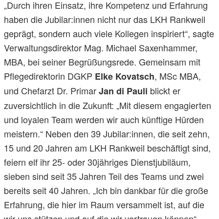
„Durch ihren Einsatz, ihre Kompetenz und Erfahrung
haben die Jubilar:innen nicht nur das LKH Rankweil
geprägt, sondern auch viele Kollegen inspiriert“, sagte
Verwaltungsdirektor Mag. Michael Saxenhammer,
MBA, bei seiner Begrüßungsrede. Gemeinsam mit
Pflegedirektorin DGKP
, MSc MBA,
Elke Kovatsch
und Chefarzt Dr. Primar
blickt er
Jan di Pauli
zuversichtlich in die Zukunft: „Mit diesem engagierten
und loyalen Team werden wir auch künftige Hürden
meistern.“ Neben den 39 Jubilar:innen, die seit zehn,
15 und 20 Jahren am LKH Rankweil beschäftigt sind,
feiern elf ihr 25- oder 30jähriges Dienstjubiläum,
sieben sind seit 35 Jahren Teil des Teams und zwei
bereits seit 40 Jahren. „Ich bin dankbar für die große
Erfahrung, die hier im Raum versammelt ist, auf die
wir uns stützen und auf die wir vertrauen können“,