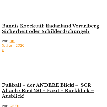
Bandis Koecktail: Radarland Vorarlberg –
Sicherheit oder Schilderdschungel?
von
BK
5. Juni 2026
0
Fußball – der ANDERE Blick! – SCR
Altach : Ried 2:0 – Fazit – Rückblick –
Ausblick!
von
GEEN