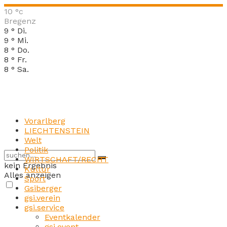
10
°c
Bregenz
9
°
Di.
9
°
Mi.
8
°
Do.
8
°
Fr.
8
°
Sa.
Vorarlberg
LIECHTENSTEIN
Welt
Politik
WIRTSCHAFT/RECHT
kein Ergebnis
Kultur
Alles anzeigen
Sport
Gsiberger
gsi.verein
gsi.service
Eventkalender
gsi.event