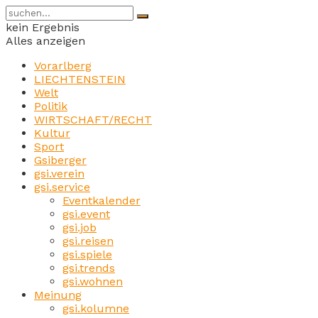
kein Ergebnis
Alles anzeigen
Vorarlberg
LIECHTENSTEIN
Welt
Politik
WIRTSCHAFT/RECHT
Kultur
Sport
Gsiberger
gsi.verein
gsi.service
Eventkalender
gsi.event
gsi.job
gsi.reisen
gsi.spiele
gsi.trends
gsi.wohnen
Meinung
gsi.kolumne