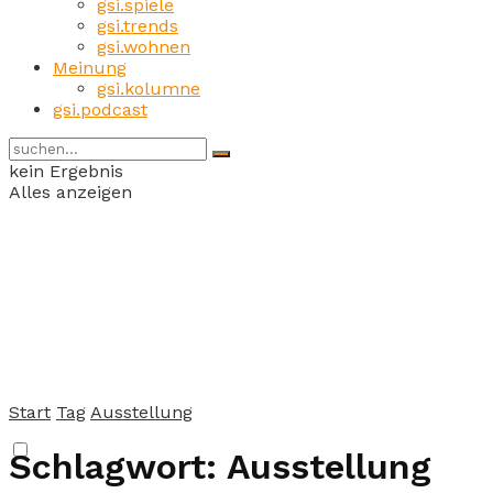
gsi.spiele
gsi.trends
gsi.wohnen
Meinung
gsi.kolumne
gsi.podcast
kein Ergebnis
Alles anzeigen
Start
Tag
Ausstellung
Schlagwort:
Ausstellung