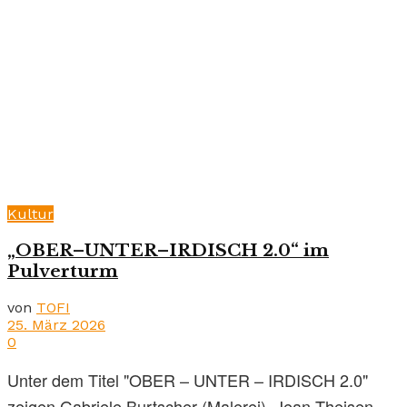
Kultur
„OBER–UNTER–IRDISCH 2.0“ im
Pulverturm
von
TOFI
25. März 2026
0
Unter dem Titel "OBER – UNTER – IRDISCH 2.0"
zeigen Gabriele Burtscher (Malerei), Jean Theisen