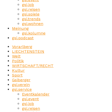
gsi.job
gsi.reisen
gsi.spiele
gsi.trends
gsi.wohnen
Meinung
gsi.kolumne
gsi.podcast
Vorarlberg
LIECHTENSTEIN
Welt
Politik
WIRTSCHAFT/RECHT
Kultur
Sport
Gsiberger
gsi.verein
gsi.service
Eventkalender
gsi.event
gsi.job
gsi.reisen