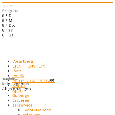
10
°c
Bregenz
9
°
Di.
9
°
Mi.
8
°
Do.
8
°
Fr.
8
°
Sa.
Vorarlberg
LIECHTENSTEIN
Welt
Politik
WIRTSCHAFT/RECHT
kein Ergebnis
Kultur
Alles anzeigen
Sport
Gsiberger
gsi.verein
gsi.service
Eventkalender
gsi.event