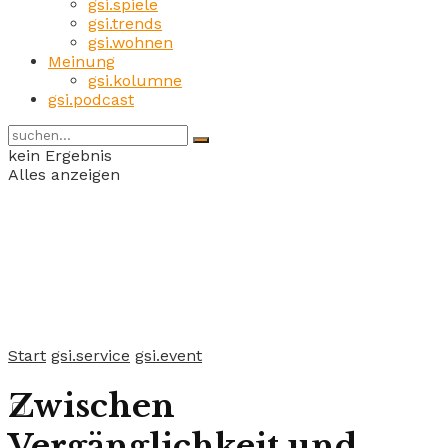
gsi.spiele
gsi.trends
gsi.wohnen
Meinung
gsi.kolumne
gsi.podcast
kein Ergebnis
Alles anzeigen
Start
gsi.service
gsi.event
Zwischen
Vergänglichkeit und