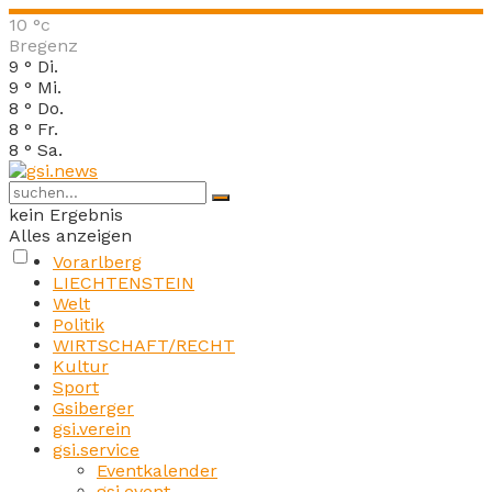
10
°c
Bregenz
9
°
Di.
9
°
Mi.
8
°
Do.
8
°
Fr.
8
°
Sa.
kein Ergebnis
Alles anzeigen
Vorarlberg
LIECHTENSTEIN
Welt
Politik
WIRTSCHAFT/RECHT
Kultur
Sport
Gsiberger
gsi.verein
gsi.service
Eventkalender
gsi.event