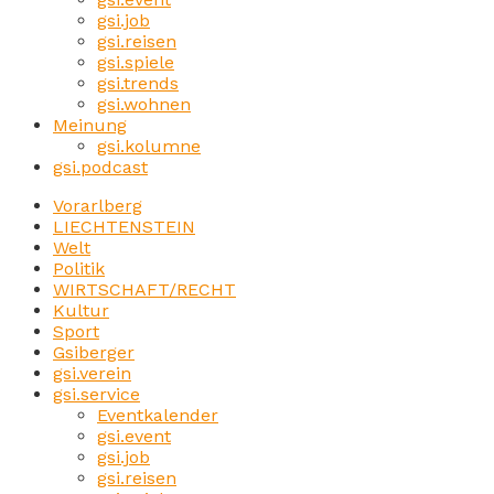
gsi.job
gsi.reisen
gsi.spiele
gsi.trends
gsi.wohnen
Meinung
gsi.kolumne
gsi.podcast
Vorarlberg
LIECHTENSTEIN
Welt
Politik
WIRTSCHAFT/RECHT
Kultur
Sport
Gsiberger
gsi.verein
gsi.service
Eventkalender
gsi.event
gsi.job
gsi.reisen