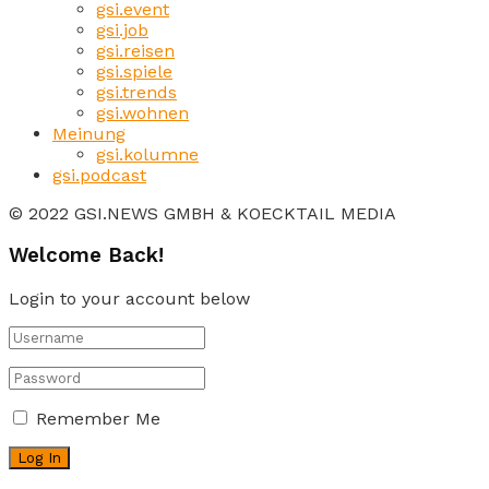
gsi.event
gsi.job
gsi.reisen
gsi.spiele
gsi.trends
gsi.wohnen
Meinung
gsi.kolumne
gsi.podcast
© 2022 GSI.NEWS GMBH & KOECKTAIL MEDIA
Welcome Back!
Login to your account below
Remember Me