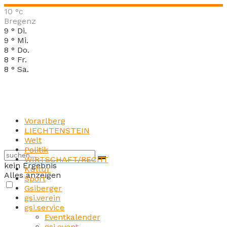
10
°c
Bregenz
9
°
Di.
9
°
Mi.
8
°
Do.
8
°
Fr.
8
°
Sa.
Vorarlberg
LIECHTENSTEIN
Welt
Politik
WIRTSCHAFT/RECHT
kein Ergebnis
Kultur
Alles anzeigen
Sport
Gsiberger
gsi.verein
gsi.service
Eventkalender
gsi.event