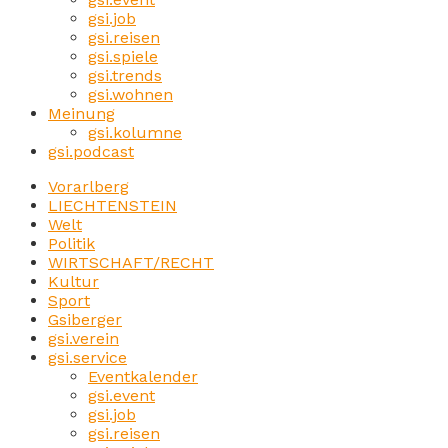
gsi.job
gsi.reisen
gsi.spiele
gsi.trends
gsi.wohnen
Meinung
gsi.kolumne
gsi.podcast
Vorarlberg
LIECHTENSTEIN
Welt
Politik
WIRTSCHAFT/RECHT
Kultur
Sport
Gsiberger
gsi.verein
gsi.service
Eventkalender
gsi.event
gsi.job
gsi.reisen