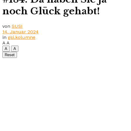
noch Glück gehabt!
von
SUSI
14. Januar 2024
in
gsi.kolumne
A
A
A
A
Reset