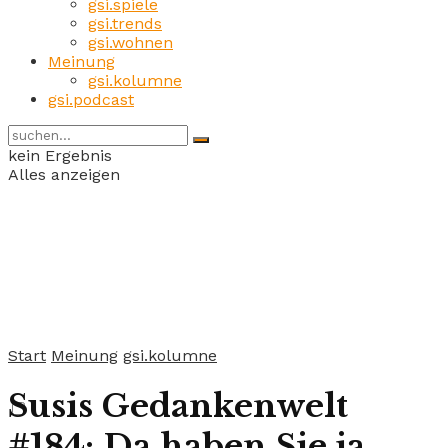
gsi.spiele
gsi.trends
gsi.wohnen
Meinung
gsi.kolumne
gsi.podcast
kein Ergebnis
Alles anzeigen
Start
Meinung
gsi.kolumne
Susis Gedankenwelt
#184: Da haben Sie ja