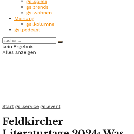
gsi.spiele
gsi.trends
gsi.wohnen
Meinung
gsi.kolumne
gsi.podcast
kein Ergebnis
Alles anzeigen
Start
gsi.service
gsi.event
Feldkircher
Literaturtage 2024: Was