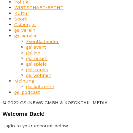
Politik
WIRTSCHAFT/RECHT
Kultur
Sport
Gsiberger
gsi.verein
gsi.service
Eventkalender
gsi.event
gsi.job
gsi.reisen
gsi.spiele
gsi.trends
gsi.wohnen
Meinung
gsi.kolumne
gsi.podcast
© 2022 GSI.NEWS GMBH & KOECKTAIL MEDIA
Welcome Back!
Login to your account below