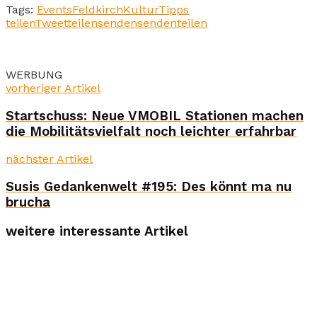
Tags:
Events
Feldkirch
Kultur
Tipps
teilen
Tweet
teilen
senden
senden
teilen
WERBUNG
vorheriger Artikel
Startschuss: Neue VMOBIL Stationen machen
die Mobilitätsvielfalt noch leichter erfahrbar
nächster Artikel
Susis Gedankenwelt #195: Des könnt ma nu
brucha
weitere interessante Artikel