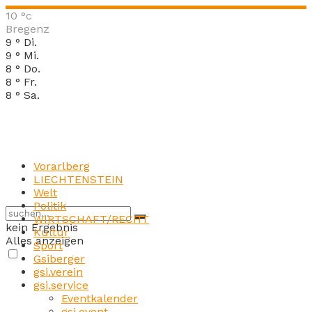
10
°c
Bregenz
9
°
Di.
9
°
Mi.
8
°
Do.
8
°
Fr.
8
°
Sa.
Vorarlberg
LIECHTENSTEIN
Welt
Politik
WIRTSCHAFT/RECHT
kein Ergebnis
Kultur
Alles anzeigen
Sport
Gsiberger
gsi.verein
gsi.service
Eventkalender
gsi.event