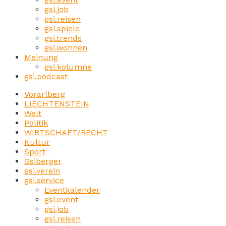
gsi.job
gsi.reisen
gsi.spiele
gsi.trends
gsi.wohnen
Meinung
gsi.kolumne
gsi.podcast
Vorarlberg
LIECHTENSTEIN
Welt
Politik
WIRTSCHAFT/RECHT
Kultur
Sport
Gsiberger
gsi.verein
gsi.service
Eventkalender
gsi.event
gsi.job
gsi.reisen