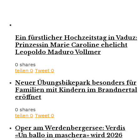
Ein fürstlicher Hochzeitstag in Vaduz:
Prinzessin Marie Caroline ehelicht
Leopoldo Maduro Vollmer
0 shares
teilen
0
Tweet
0
Neuer Übungsbikepark besonders für
Familien mit Kindern im Brandnertal
eröffnet
0 shares
teilen
0
Tweet
0
Oper am Werdenbergersee: Verdis
«Un ballo in maschera» wird 2026