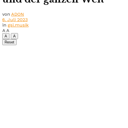
von
ADON
6. Juli 2023
in
gsi.musik
A
A
A
A
Reset