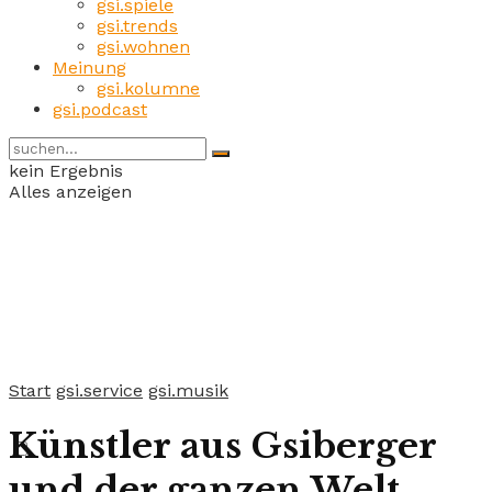
gsi.spiele
gsi.trends
gsi.wohnen
Meinung
gsi.kolumne
gsi.podcast
kein Ergebnis
Alles anzeigen
Start
gsi.service
gsi.musik
Künstler aus Gsiberger
und der ganzen Welt