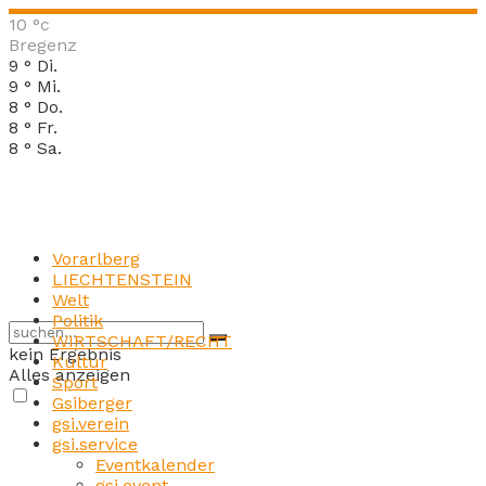
10
°c
Bregenz
9
°
Di.
9
°
Mi.
8
°
Do.
8
°
Fr.
8
°
Sa.
Vorarlberg
LIECHTENSTEIN
Welt
Politik
WIRTSCHAFT/RECHT
kein Ergebnis
Kultur
Alles anzeigen
Sport
Gsiberger
gsi.verein
gsi.service
Eventkalender
gsi.event