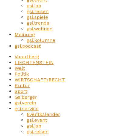
gsi.job
gsi.reisen
gsi.spiele
gsi.trends
gsi.wohnen
Meinung
gsi.kolumne
gsi.podcast
Vorarlberg
LIECHTENSTEIN
Welt
Politik
WIRTSCHAFT/RECHT
Kultur
Sport
Gsiberger
gsi.verein
gsi.service
Eventkalender
gsi.event
gsi.job
gsi.reisen