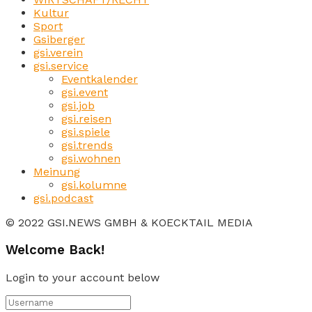
Kultur
Sport
Gsiberger
gsi.verein
gsi.service
Eventkalender
gsi.event
gsi.job
gsi.reisen
gsi.spiele
gsi.trends
gsi.wohnen
Meinung
gsi.kolumne
gsi.podcast
© 2022 GSI.NEWS GMBH & KOECKTAIL MEDIA
Welcome Back!
Login to your account below