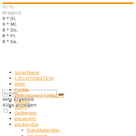
10
°c
Bregenz
9
°
Di.
9
°
Mi.
8
°
Do.
8
°
Fr.
8
°
Sa.
Vorarlberg
LIECHTENSTEIN
Welt
Politik
WIRTSCHAFT/RECHT
kein Ergebnis
Kultur
Alles anzeigen
Sport
Gsiberger
gsi.verein
gsi.service
Eventkalender
gsi.event