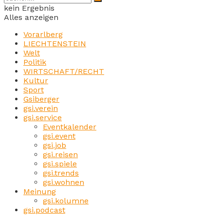
kein Ergebnis
Alles anzeigen
Vorarlberg
LIECHTENSTEIN
Welt
Politik
WIRTSCHAFT/RECHT
Kultur
Sport
Gsiberger
gsi.verein
gsi.service
Eventkalender
gsi.event
gsi.job
gsi.reisen
gsi.spiele
gsi.trends
gsi.wohnen
Meinung
gsi.kolumne
gsi.podcast