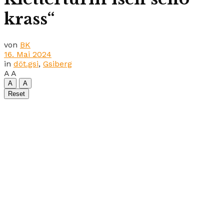
krass“
von
BK
16. Mai 2024
in
döt.gsi
,
Gsiberg
A
A
A
A
Reset