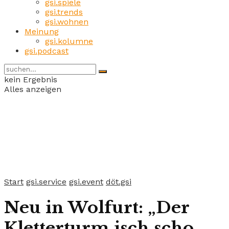
gsi.spiele
gsi.trends
gsi.wohnen
Meinung
gsi.kolumne
gsi.podcast
kein Ergebnis
Alles anzeigen
Start
gsi.service
gsi.event
döt.gsi
Neu in Wolfurt: „Der
Kletterturm isch scho