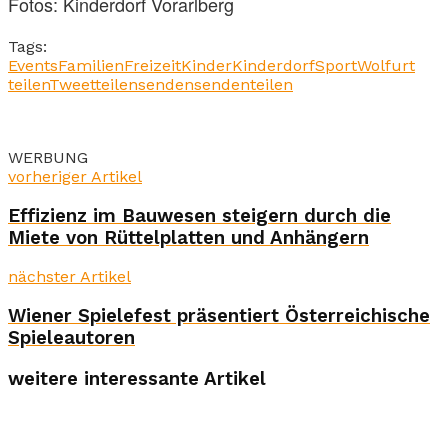
Fotos: Kinderdorf Vorarlberg
Tags:
Events
Familien
Freizeit
Kinder
Kinderdorf
Sport
Wolfurt
teilen
Tweet
teilen
senden
senden
teilen
WERBUNG
vorheriger Artikel
Effizienz im Bauwesen steigern durch die
Miete von Rüttelplatten und Anhängern
nächster Artikel
Wiener Spielefest präsentiert Österreichische
Spieleautoren
weitere interessante Artikel