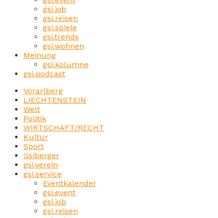
gsi.job
gsi.reisen
gsi.spiele
gsi.trends
gsi.wohnen
Meinung
gsi.kolumne
gsi.podcast
Vorarlberg
LIECHTENSTEIN
Welt
Politik
WIRTSCHAFT/RECHT
Kultur
Sport
Gsiberger
gsi.verein
gsi.service
Eventkalender
gsi.event
gsi.job
gsi.reisen