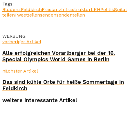
Tags:
Bludenz
Feldkirch
Frastanz
Infrastruktur
LKH
Politik
Spital
teilen
Tweet
teilen
senden
senden
teilen
WERBUNG
vorheriger Artikel
Alle erfolgreichen Vorarlberger bei der 16.
Special Olympics World Games in Berlin
nächster Artikel
Das sind kühle Orte für heiße Sommertage in
Feldkirch
weitere interessante Artikel