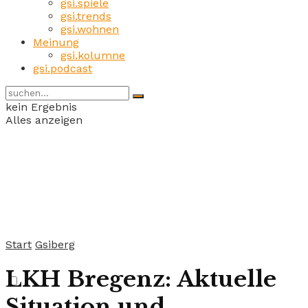
gsi.spiele
gsi.trends
gsi.wohnen
Meinung
gsi.kolumne
gsi.podcast
kein Ergebnis
Alles anzeigen
Start
Gsiberg
LKH Bregenz: Aktuelle
Situation und