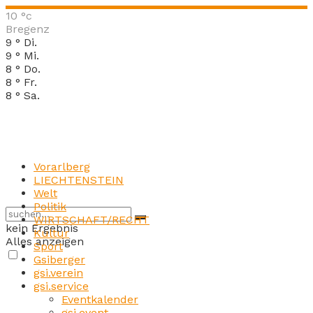
10
°c
Bregenz
9
°
Di.
9
°
Mi.
8
°
Do.
8
°
Fr.
8
°
Sa.
Vorarlberg
LIECHTENSTEIN
Welt
Politik
WIRTSCHAFT/RECHT
kein Ergebnis
Kultur
Alles anzeigen
Sport
Gsiberger
gsi.verein
gsi.service
Eventkalender
gsi.event