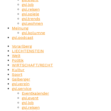
gsi.job
gsi.reisen
gsi.spiele
gsi.trends
gsi.wohnen
Meinung
gsi.kolumne
gsi.podcast
Vorarlberg
LIECHTENSTEIN
Welt
Politik
WIRTSCHAFT/RECHT
Kultur
Sport
Gsiberger
gsi.verein
gsi.service
Eventkalender
gsi.event
gsi.job
gsi.reisen