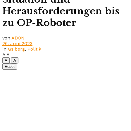
Herausforderungen bis
zu OP-Roboter
von
ADON
26. Juni 2023
in
Gsiberg
,
Politik
A
A
A
A
Reset