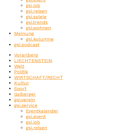
gsi.job
gsi.reisen
gsi.spiele
gsi.trends
gsi.wohnen
Meinung
gsi.kolumne
gsi.podcast
Vorarlberg
LIECHTENSTEIN
Welt
Politik
WIRTSCHAFT/RECHT
Kultur
Sport
Gsiberger
gsi.verein
gsi.service
Eventkalender
gsi.event
gsi.job
gsi.reisen