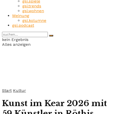
gsi.spiele
gsi.trends
gsi.wohnen
Meinung
gsi.kolumne
gsi.podcast
kein Ergebnis
Alles anzeigen
Start
Kultur
Kunst im Kear 2026 mit
59 Künstler in Röthis