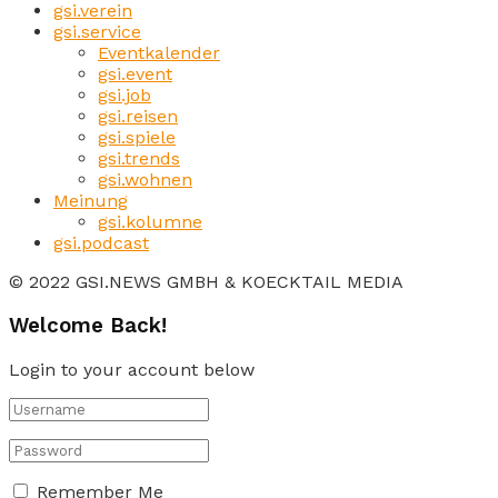
gsi.verein
gsi.service
Eventkalender
gsi.event
gsi.job
gsi.reisen
gsi.spiele
gsi.trends
gsi.wohnen
Meinung
gsi.kolumne
gsi.podcast
© 2022 GSI.NEWS GMBH & KOECKTAIL MEDIA
Welcome Back!
Login to your account below
Remember Me