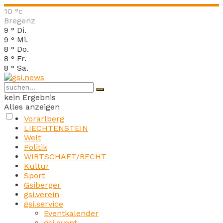
10
°c
Bregenz
9
°
Di.
9
°
Mi.
8
°
Do.
8
°
Fr.
8
°
Sa.
kein Ergebnis
Alles anzeigen
Vorarlberg
LIECHTENSTEIN
Welt
Politik
WIRTSCHAFT/RECHT
Kultur
Sport
Gsiberger
gsi.verein
gsi.service
Eventkalender
gsi.event