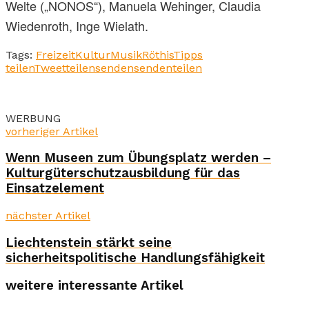
Welte („NONOS“), Manuela Wehinger, Claudia
Wiedenroth, Inge Wielath.
Tags:
Freizeit
Kultur
Musik
Röthis
Tipps
teilen
Tweet
teilen
senden
senden
teilen
WERBUNG
vorheriger Artikel
Wenn Museen zum Übungsplatz werden –
Kulturgüterschutzausbildung für das
Einsatzelement
nächster Artikel
Liechtenstein stärkt seine
sicherheitspolitische Handlungsfähigkeit
weitere interessante Artikel