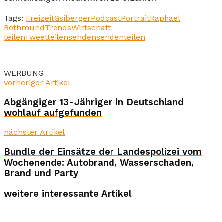
Tags:
Freizeit
Gsiberger
Podcast
Portrait
Raphael
Rothmund
Trends
Wirtschaft
teilen
Tweet
teilen
senden
senden
teilen
WERBUNG
vorheriger Artikel
Abgängiger 13-Jähriger in Deutschland
wohlauf aufgefunden
nächster Artikel
Bundle der Einsätze der Landespolizei vom
Wochenende: Autobrand, Wasserschaden,
Brand und Party
weitere interessante Artikel