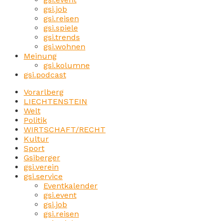
gsi.job
gsi.reisen
gsi.spiele
gsi.trends
gsi.wohnen
Meinung
gsi.kolumne
gsi.podcast
Vorarlberg
LIECHTENSTEIN
Welt
Politik
WIRTSCHAFT/RECHT
Kultur
Sport
Gsiberger
gsi.verein
gsi.service
Eventkalender
gsi.event
gsi.job
gsi.reisen