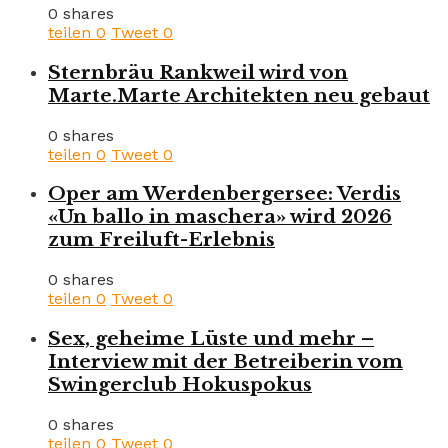
0 shares
teilen
0
Tweet
0
Sternbräu Rankweil wird von
Marte.Marte Architekten neu gebaut
0 shares
teilen
0
Tweet
0
Oper am Werdenbergersee: Verdis
«Un ballo in maschera» wird 2026
zum Freiluft-Erlebnis
0 shares
teilen
0
Tweet
0
Sex, geheime Lüste und mehr –
Interview mit der Betreiberin vom
Swingerclub Hokuspokus
0 shares
teilen
0
Tweet
0