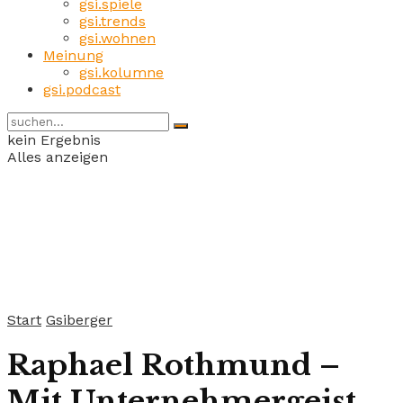
gsi.spiele
gsi.trends
gsi.wohnen
Meinung
gsi.kolumne
gsi.podcast
kein Ergebnis
Alles anzeigen
Start
Gsiberger
Raphael Rothmund –
Mit Unternehmergeist