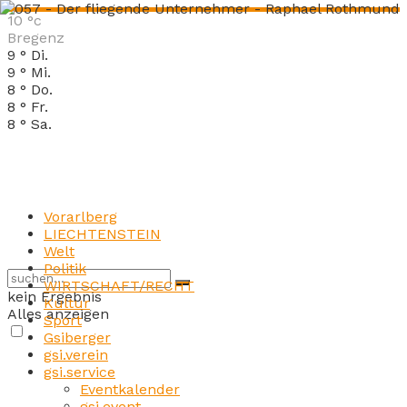
10
°c
Bregenz
9
°
Di.
9
°
Mi.
8
°
Do.
8
°
Fr.
8
°
Sa.
Vorarlberg
LIECHTENSTEIN
Welt
Politik
WIRTSCHAFT/RECHT
kein Ergebnis
Kultur
Alles anzeigen
Sport
Gsiberger
gsi.verein
gsi.service
Eventkalender
gsi.event