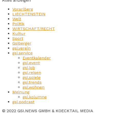
Alles anzeigen
Vorarlberg
LIECHTENSTEIN
Welt
Politik
WIRTSCHAFT/RECHT
Kultur
Sport
Gsiberger
gsi.verein
gsi.service
Eventkalender
gsi.event
gsi.job
gsi.reisen
gsi.spiele
gsi.trends
gsi.wohnen
Meinung
gsi.kolumne
gsi.podcast
© 2022 GSI.NEWS GMBH & KOECKTAIL MEDIA