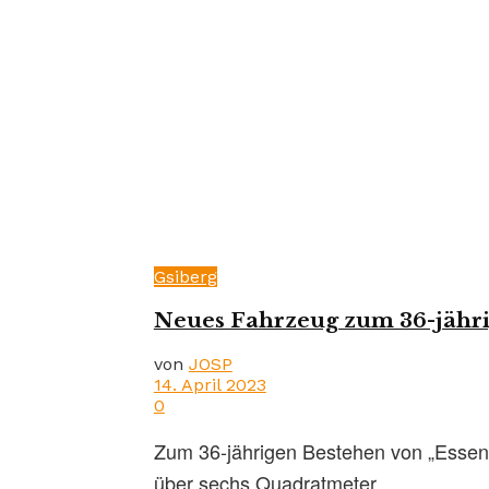
Gsiberg
Neues Fahrzeug zum 36-jähri
von
JOSP
14. April 2023
0
Zum 36-jährigen Bestehen von „Essen 
über sechs Quadratmeter ...