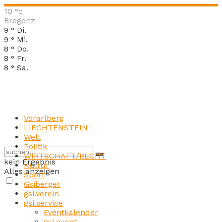
10
°c
Bregenz
9
°
Di.
9
°
Mi.
8
°
Do.
8
°
Fr.
8
°
Sa.
Vorarlberg
LIECHTENSTEIN
Welt
Politik
WIRTSCHAFT/RECHT
kein Ergebnis
Kultur
Alles anzeigen
Sport
Gsiberger
gsi.verein
gsi.service
Eventkalender
gsi.event