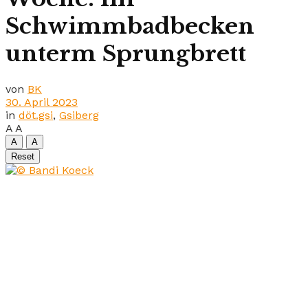
Schwimmbadbecken
unterm Sprungbrett
von
BK
30. April 2023
in
döt.gsi
,
Gsiberg
A
A
A
A
Reset