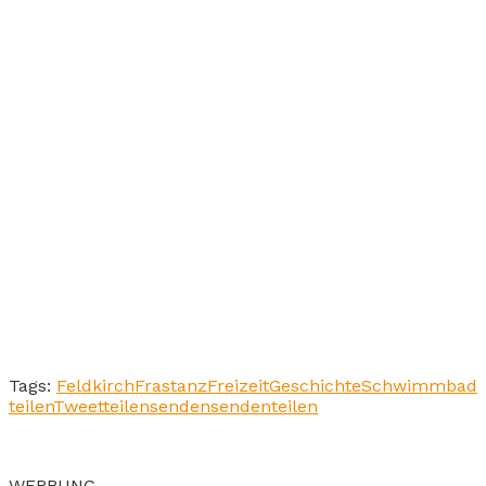
Tags:
Feldkirch
Frastanz
Freizeit
Geschichte
Schwimmbad
teilen
Tweet
teilen
senden
senden
teilen
WERBUNG