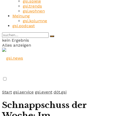
gsi.spiele
gsi.trends
gsi.wohnen
Meinung
gsi.kolumne
gsi.podcast
kein Ergebnis
Alles anzeigen
Start
gsi.service
gsi.event
döt.gsi
Schnappschuss der
Woche: Im