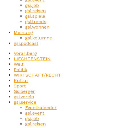
gsi.job
gsi.reisen
gsi.spiele
gsi.trends
gsi.wohnen
Meinung
gsi.kolumne
gsi.podcast
Vorarlberg
LIECHTENSTEIN
Welt
Politik
WIRTSCHAFT/RECHT
Kultur
Sport
Gsiberger
gsi.verein
gsi.service
Eventkalender
gsi.event
gsi.job
gsi.reisen