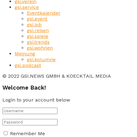
gsi.verein
gsi.service
Eventkalender
gsi.event
gsi.job
gsi.reisen
gsi.spiele
gsi.trends
gsi.wohnen
Meinung
gsi.kolumne
gsi.podcast
© 2022 GSI.NEWS GMBH & KOECKTAIL MEDIA
Welcome Back!
Login to your account below
Remember Me