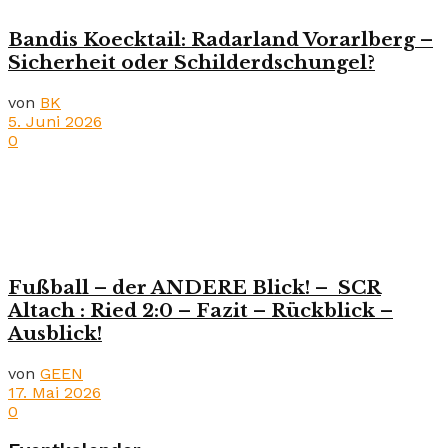
Bandis Koecktail: Radarland Vorarlberg –
Sicherheit oder Schilderdschungel?
von
BK
5. Juni 2026
0
Fußball – der ANDERE Blick! – SCR
Altach : Ried 2:0 – Fazit – Rückblick –
Ausblick!
von
GEEN
17. Mai 2026
0