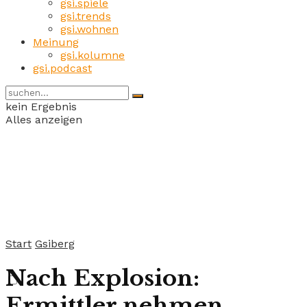
gsi.spiele
gsi.trends
gsi.wohnen
Meinung
gsi.kolumne
gsi.podcast
kein Ergebnis
Alles anzeigen
Start
Gsiberg
Nach Explosion:
Ermittler nehmen