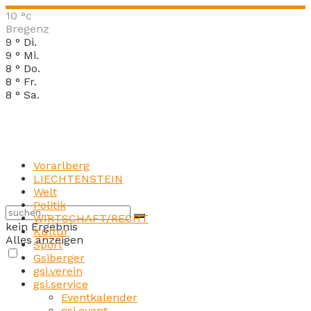
10
°c
Bregenz
9
°
Di.
9
°
Mi.
8
°
Do.
8
°
Fr.
8
°
Sa.
Vorarlberg
LIECHTENSTEIN
Welt
Politik
WIRTSCHAFT/RECHT
kein Ergebnis
Kultur
Alles anzeigen
Sport
Gsiberger
gsi.verein
gsi.service
Eventkalender
gsi.event