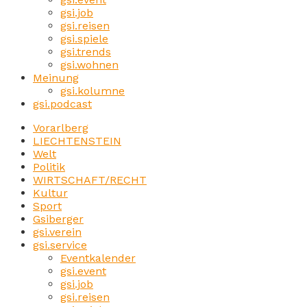
gsi.job
gsi.reisen
gsi.spiele
gsi.trends
gsi.wohnen
Meinung
gsi.kolumne
gsi.podcast
Vorarlberg
LIECHTENSTEIN
Welt
Politik
WIRTSCHAFT/RECHT
Kultur
Sport
Gsiberger
gsi.verein
gsi.service
Eventkalender
gsi.event
gsi.job
gsi.reisen