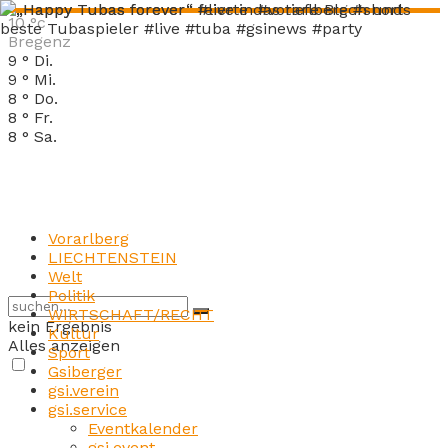
10
°c
Bregenz
9
°
Di.
9
°
Mi.
8
°
Do.
8
°
Fr.
8
°
Sa.
Vorarlberg
LIECHTENSTEIN
Welt
Politik
WIRTSCHAFT/RECHT
kein Ergebnis
Kultur
Alles anzeigen
Sport
Gsiberger
gsi.verein
gsi.service
Eventkalender
gsi.event