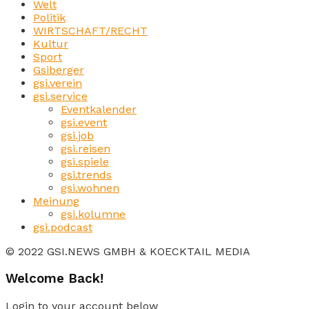
Welt
Politik
WIRTSCHAFT/RECHT
Kultur
Sport
Gsiberger
gsi.verein
gsi.service
Eventkalender
gsi.event
gsi.job
gsi.reisen
gsi.spiele
gsi.trends
gsi.wohnen
Meinung
gsi.kolumne
gsi.podcast
© 2022 GSI.NEWS GMBH & KOECKTAIL MEDIA
Welcome Back!
Login to your account below