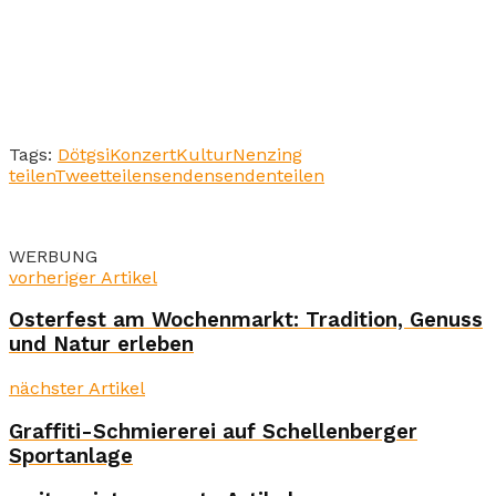
Tags:
Dötgsi
Konzert
Kultur
Nenzing
teilen
Tweet
teilen
senden
senden
teilen
WERBUNG
vorheriger Artikel
Osterfest am Wochenmarkt: Tradition, Genuss
und Natur erleben
nächster Artikel
Graffiti-Schmiererei auf Schellenberger
Sportanlage