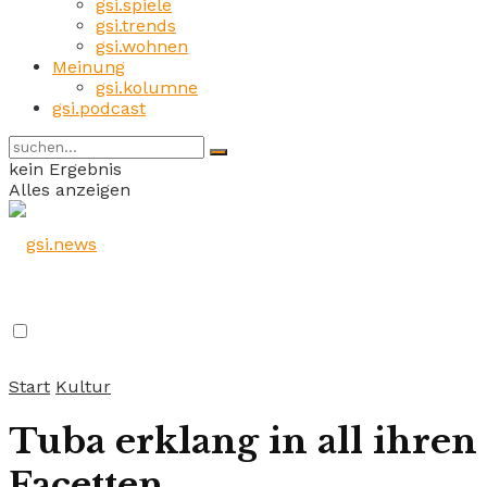
gsi.spiele
gsi.trends
gsi.wohnen
Meinung
gsi.kolumne
gsi.podcast
kein Ergebnis
Alles anzeigen
Start
Kultur
Tuba erklang in all ihren
Facetten