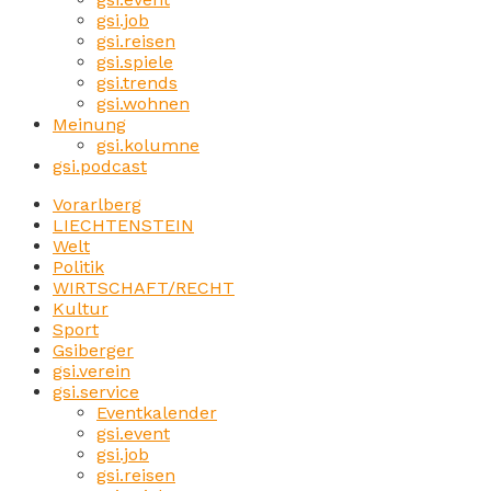
gsi.job
gsi.reisen
gsi.spiele
gsi.trends
gsi.wohnen
Meinung
gsi.kolumne
gsi.podcast
Vorarlberg
LIECHTENSTEIN
Welt
Politik
WIRTSCHAFT/RECHT
Kultur
Sport
Gsiberger
gsi.verein
gsi.service
Eventkalender
gsi.event
gsi.job
gsi.reisen