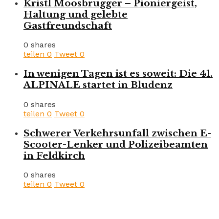
Kristl Moosbrugger – Pioniergeist,
Haltung und gelebte
Gastfreundschaft
0 shares
teilen
0
Tweet
0
In wenigen Tagen ist es soweit: Die 41.
ALPINALE startet in Bludenz
0 shares
teilen
0
Tweet
0
Schwerer Verkehrsunfall zwischen E-
Scooter-Lenker und Polizeibeamten
in Feldkirch
0 shares
teilen
0
Tweet
0