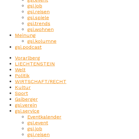
gsi.job
gsi.reisen
gsi.spiele
gsi.trends
gsi.wohnen
Meinung
gsi.kolumne
gsi.podcast
Vorarlberg
LIECHTENSTEIN
Welt
Politik
WIRTSCHAFT/RECHT
Kultur
Sport
Gsiberger
gsi.verein
gsi.service
Eventkalender
gsi.event
gsi.job
gsi.reisen