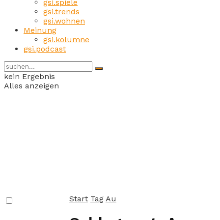
gsi.spiele
gsi.trends
gsi.wohnen
Meinung
gsi.kolumne
gsi.podcast
kein Ergebnis
Alles anzeigen
Start
Tag
Au