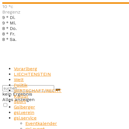
10
°c
Bregenz
9
°
Di.
9
°
Mi.
8
°
Do.
8
°
Fr.
8
°
Sa.
Vorarlberg
LIECHTENSTEIN
Welt
Politik
WIRTSCHAFT/RECHT
kein Ergebnis
Kultur
Alles anzeigen
Sport
Gsiberger
gsi.verein
gsi.service
Eventkalender
gsi.event