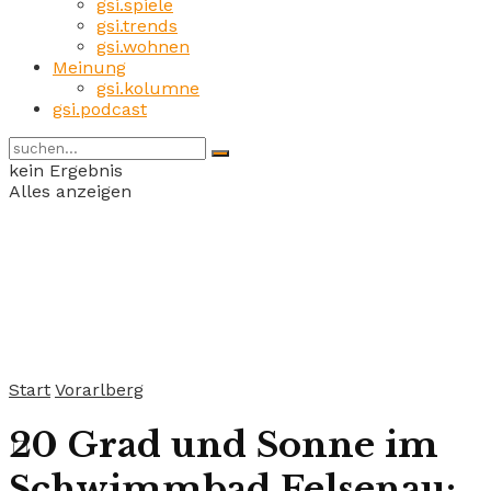
gsi.spiele
gsi.trends
gsi.wohnen
Meinung
gsi.kolumne
gsi.podcast
kein Ergebnis
Alles anzeigen
Start
Vorarlberg
20 Grad und Sonne im
Schwimmbad Felsenau: