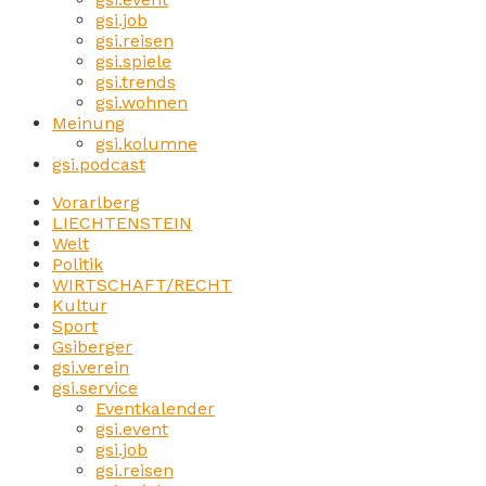
gsi.job
gsi.reisen
gsi.spiele
gsi.trends
gsi.wohnen
Meinung
gsi.kolumne
gsi.podcast
Vorarlberg
LIECHTENSTEIN
Welt
Politik
WIRTSCHAFT/RECHT
Kultur
Sport
Gsiberger
gsi.verein
gsi.service
Eventkalender
gsi.event
gsi.job
gsi.reisen