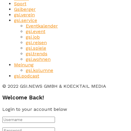
Sport
Gsiberger
gsi.verein
gsi.service
Eventkalender
gsi.event
gsi.job
gsi.reisen
gsi.spiele
gsi.trends
gsi.wohnen
Meinung
gsi.kolumne
gsi.podcast
© 2022 GSI.NEWS GMBH & KOECKTAIL MEDIA
Welcome Back!
Login to your account below