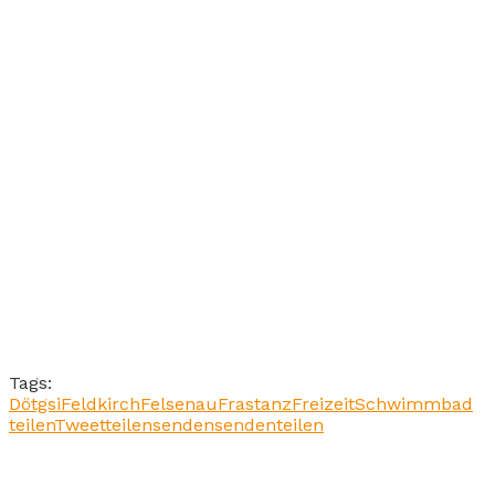
Tags:
Dötgsi
Feldkirch
Felsenau
Frastanz
Freizeit
Schwimmbad
teilen
Tweet
teilen
senden
senden
teilen