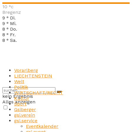
10
°c
Bregenz
9
°
Di.
9
°
Mi.
8
°
Do.
8
°
Fr.
8
°
Sa.
Vorarlberg
LIECHTENSTEIN
Welt
Politik
WIRTSCHAFT/RECHT
kein Ergebnis
Kultur
Alles anzeigen
Sport
Gsiberger
gsi.verein
gsi.service
Eventkalender
gsi.event