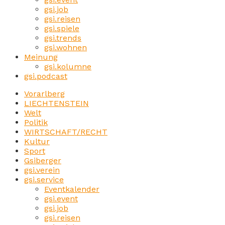
gsi.job
gsi.reisen
gsi.spiele
gsi.trends
gsi.wohnen
Meinung
gsi.kolumne
gsi.podcast
Vorarlberg
LIECHTENSTEIN
Welt
Politik
WIRTSCHAFT/RECHT
Kultur
Sport
Gsiberger
gsi.verein
gsi.service
Eventkalender
gsi.event
gsi.job
gsi.reisen