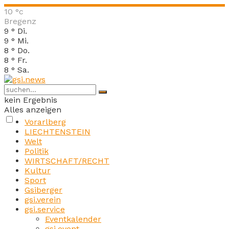
10
°c
Bregenz
9
°
Di.
9
°
Mi.
8
°
Do.
8
°
Fr.
8
°
Sa.
kein Ergebnis
Alles anzeigen
Vorarlberg
LIECHTENSTEIN
Welt
Politik
WIRTSCHAFT/RECHT
Kultur
Sport
Gsiberger
gsi.verein
gsi.service
Eventkalender
gsi.event