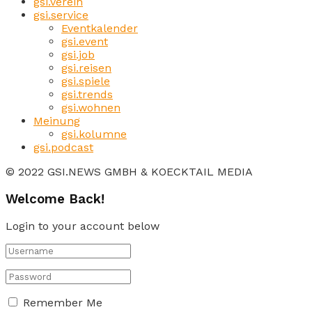
gsi.verein
gsi.service
Eventkalender
gsi.event
gsi.job
gsi.reisen
gsi.spiele
gsi.trends
gsi.wohnen
Meinung
gsi.kolumne
gsi.podcast
© 2022 GSI.NEWS GMBH & KOECKTAIL MEDIA
Welcome Back!
Login to your account below
Remember Me