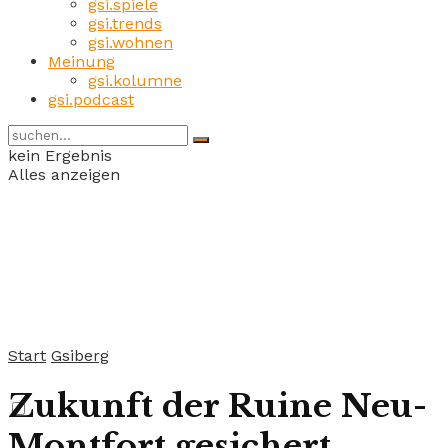
gsi.spiele
gsi.trends
gsi.wohnen
Meinung
gsi.kolumne
gsi.podcast
kein Ergebnis
Alles anzeigen
Start
Gsiberg
Zukunft der Ruine Neu-
Montfort gesichert