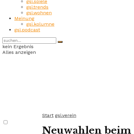
gsi.spiele
gsi.trends
gsi.wohnen
Meinung
gsi.kolumne
gsi.podcast
kein Ergebnis
Alles anzeigen
Start
gsi.verein
Neuwahlen beim 