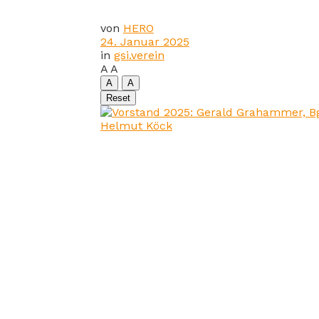
von
HERO
24. Januar 2025
in
gsi.verein
A
A
A
A
Reset