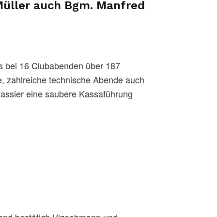
üller
auch Bgm.
Manfred
s bei 16 Clubabenden über 187
, zahlreiche technische Abende auch
Kassier eine saubere Kassaführung
and bestätigt: Vizeobmann und