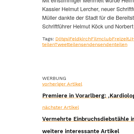
Kassier Helmut Lercher, neuer Schrif
Müller dankte der Stadt für die Bereit
Schriftführer Helmut Köck und Norbert
Tags:
Dötgsi
Feldkirch
Filmclub
Freizeit
J
teilen
Tweet
teilen
senden
senden
teilen
WERBUNG
vorheriger Artikel
Premiere in Vorarlberg: ‚Kardiolog
nächster Artikel
Vermehrte Einbruchsdiebstähle 
weitere interessante Artikel