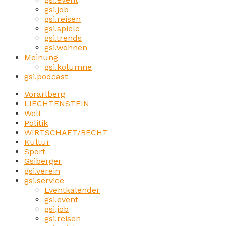
gsi.job
gsi.reisen
gsi.spiele
gsi.trends
gsi.wohnen
Meinung
gsi.kolumne
gsi.podcast
Vorarlberg
LIECHTENSTEIN
Welt
Politik
WIRTSCHAFT/RECHT
Kultur
Sport
Gsiberger
gsi.verein
gsi.service
Eventkalender
gsi.event
gsi.job
gsi.reisen