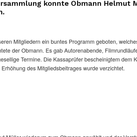
tversammlung konnte Obmann
Helmut M
n.
eren Mitgliedern ein buntes Programm geboten, welche
htete der Obmann. Es gab Autorenabende, Filmrundläufe
esellige Termine. Die Kassaprüfer bescheinigtem dem 
 Erhöhung des Mitgliedsbeitrages wurde verzichtet.
mut Müller wiederum zum Obmann gewählt und der Vorst