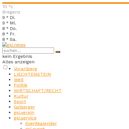
10
°c
Bregenz
9
°
Di.
9
°
Mi.
8
°
Do.
8
°
Fr.
8
°
Sa.
kein Ergebnis
Alles anzeigen
Vorarlberg
LIECHTENSTEIN
Welt
Politik
WIRTSCHAFT/RECHT
Kultur
Sport
Gsiberger
gsi.verein
gsi.service
Eventkalender
gsi.event