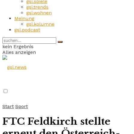
gsi.spiele
gsi.trends
gsi.wohnen
Meinung
gsi.kolumne
gsi.podcast
kein Ergebnis
Alles anzeigen
Start
Sport
FTC Feldkirch stellte
erneut den Österreich-