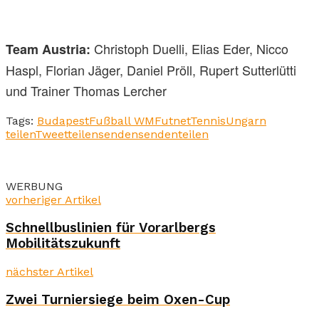
Christoph Duelli, Elias Eder, Nicco
Team Austria:
Haspl, Florian Jäger, Daniel Pröll, Rupert Sutterlütti
und Trainer Thomas Lercher
Tags:
Budapest
Fußball WM
Futnet
Tennis
Ungarn
teilen
Tweet
teilen
senden
senden
teilen
WERBUNG
vorheriger Artikel
Schnellbuslinien für Vorarlbergs
Mobilitätszukunft
nächster Artikel
Zwei Turniersiege beim Oxen-Cup