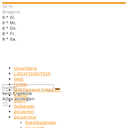
10
°c
Bregenz
9
°
Di.
9
°
Mi.
8
°
Do.
8
°
Fr.
8
°
Sa.
Vorarlberg
LIECHTENSTEIN
Welt
Politik
WIRTSCHAFT/RECHT
kein Ergebnis
Kultur
Alles anzeigen
Sport
Gsiberger
gsi.verein
gsi.service
Eventkalender
gsi.event