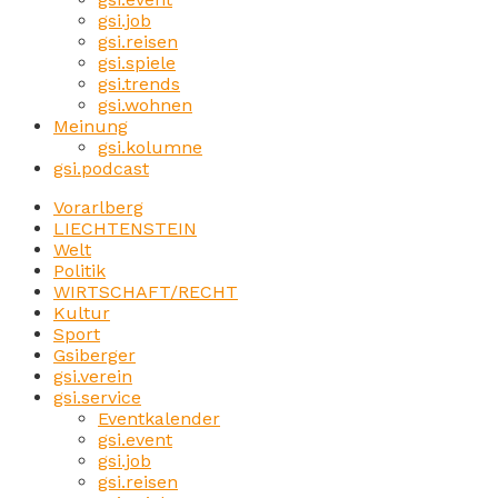
gsi.job
gsi.reisen
gsi.spiele
gsi.trends
gsi.wohnen
Meinung
gsi.kolumne
gsi.podcast
Vorarlberg
LIECHTENSTEIN
Welt
Politik
WIRTSCHAFT/RECHT
Kultur
Sport
Gsiberger
gsi.verein
gsi.service
Eventkalender
gsi.event
gsi.job
gsi.reisen