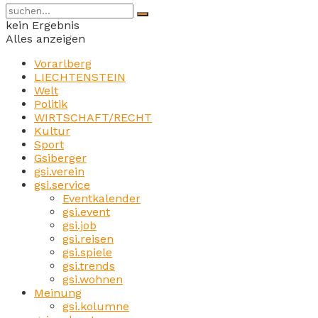
kein Ergebnis
Alles anzeigen
Vorarlberg
LIECHTENSTEIN
Welt
Politik
WIRTSCHAFT/RECHT
Kultur
Sport
Gsiberger
gsi.verein
gsi.service
Eventkalender
gsi.event
gsi.job
gsi.reisen
gsi.spiele
gsi.trends
gsi.wohnen
Meinung
gsi.kolumne