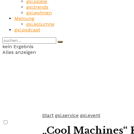
gsi.spiele
gsi.trends
gsi.wohnen
Meinung
gsi.kolumne
gsi.podcast
kein Ergebnis
Alles anzeigen
Start
gsi.service
gsi.event
„Cool Machines“ 