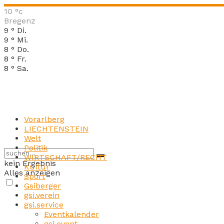
10
°c
Bregenz
9
°
Di.
9
°
Mi.
8
°
Do.
8
°
Fr.
8
°
Sa.
Vorarlberg
LIECHTENSTEIN
Welt
Politik
WIRTSCHAFT/RECHT
kein Ergebnis
Kultur
Alles anzeigen
Sport
Gsiberger
gsi.verein
gsi.service
Eventkalender
gsi.event