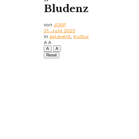
Bludenz
von
JOSP
21. Juni 2023
in
gsi.event
,
Kultur
A
A
A
A
Reset