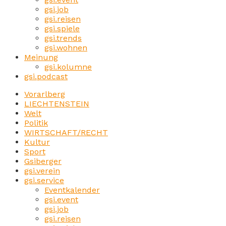
gsi.job
gsi.reisen
gsi.spiele
gsi.trends
gsi.wohnen
Meinung
gsi.kolumne
gsi.podcast
Vorarlberg
LIECHTENSTEIN
Welt
Politik
WIRTSCHAFT/RECHT
Kultur
Sport
Gsiberger
gsi.verein
gsi.service
Eventkalender
gsi.event
gsi.job
gsi.reisen